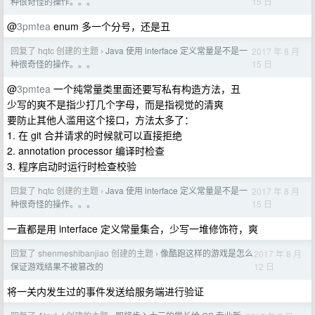
15 日
种很奇怪的操作。。。
@
3pmtea
enum 多一个分号，还是丑
回复了 hqtc 创建的主题
Java 使用 interface 定义常量是不是一
2017 年 8 月
›
15 日
种很奇怪的操作。。。
@
3pmtea
一个纯常量类里面还要写私有构造方法，丑
少写的爽不是指少打几个字母，而是指视觉的清爽
要防止其他人滥用这个接口，方法太多了：
1. 在 git 合并请求的时候就可以直接拒绝
2. annotation processor 编译时检查
3. 程序启动时运行时检查校验
回复了 hqtc 创建的主题
Java 使用 interface 定义常量是不是一
2017 年 8 月
›
15 日
种很奇怪的操作。。。
一直都是用 interface 定义常量集合，少写一堆修饰符，爽
回复了 shenmeshibanjiao 创建的主题
像酷跑这样的游戏是怎么
2017 年 8 月
›
12 日
保证游戏结果不被篡改的
将一关内发生过的事件发送给服务端进行验证