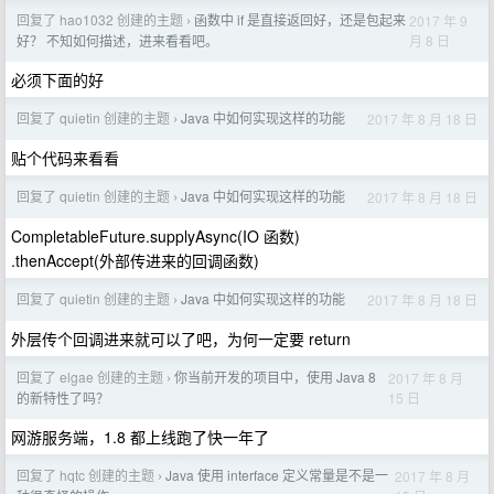
回复了 hao1032 创建的主题
函数中 if 是直接返回好，还是包起来
2017 年 9
›
月 8 日
好？ 不知如何描述，进来看看吧。
必须下面的好
回复了 quietin 创建的主题
Java 中如何实现这样的功能
2017 年 8 月 18 日
›
贴个代码来看看
回复了 quietin 创建的主题
Java 中如何实现这样的功能
2017 年 8 月 18 日
›
CompletableFuture.supplyAsync(IO 函数)
.thenAccept(外部传进来的回调函数)
回复了 quietin 创建的主题
Java 中如何实现这样的功能
2017 年 8 月 18 日
›
外层传个回调进来就可以了吧，为何一定要 return
回复了 elgae 创建的主题
你当前开发的项目中，使用 Java 8
2017 年 8 月
›
15 日
的新特性了吗？
网游服务端，1.8 都上线跑了快一年了
回复了 hqtc 创建的主题
Java 使用 interface 定义常量是不是一
2017 年 8 月
›