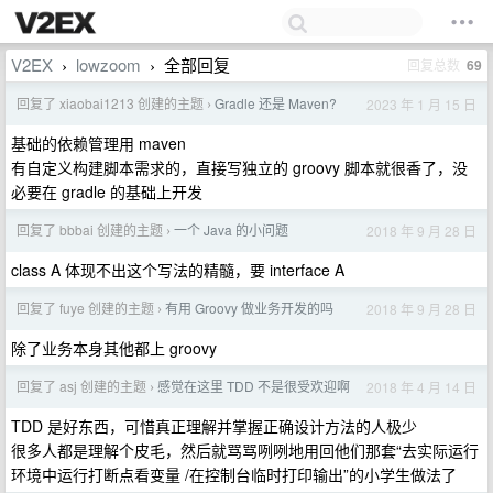
V2EX
lowzoom
全部回复
回复总数
69
›
›
回复了 xiaobai1213 创建的主题
Gradle 还是 Maven?
2023 年 1 月 15 日
›
基础的依赖管理用 maven
有自定义构建脚本需求的，直接写独立的 groovy 脚本就很香了，没
必要在 gradle 的基础上开发
回复了 bbbai 创建的主题
一个 Java 的小问题
2018 年 9 月 28 日
›
class A 体现不出这个写法的精髓，要 interface A
回复了 fuye 创建的主题
有用 Groovy 做业务开发的吗
2018 年 9 月 28 日
›
除了业务本身其他都上 groovy
回复了 asj 创建的主题
感觉在这里 TDD 不是很受欢迎啊
2018 年 4 月 14 日
›
TDD 是好东西，可惜真正理解并掌握正确设计方法的人极少
很多人都是理解个皮毛，然后就骂骂咧咧地用回他们那套“去实际运行
环境中运行打断点看变量 /在控制台临时打印输出”的小学生做法了