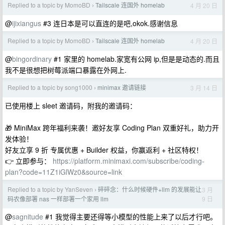
Replied to a topic by MomoBD
Tailscale 连国外 homelab
4 月 20 日
›
@
ijixiangus
#3 连日本是可以直连的是吧,okok.感谢信息
Replied to a topic by MomoBD
Tailscale 连国外 homelab
4 月 20 日
›
@
bingordinary
#1 家里的 homelab.家宽有公网 ip,但是是动态的.而且
我不是很想把树莓派端口暴露在外网上.
Replied to a topic by song1000
minimax 邀请链接
3 月 14 日
›
已使用楼上 sleet 邀请码，附我的邀请码：
🎁 MiniMax 跨年福利来袭！邀好友享 Coding Plan 双重好礼，助力开
发体验！
好友立享 9 折 专属优惠 + Builder 权益，你赢返利 + 社区特权！
👉 立即参与：
https://platform.minimaxi.com/subscribe/coding-
plan?code=11Z1iGlWz0&source=link
Replied to a topic by YanSeven
碎碎念：什么时候硬件+llm 的发展能让
3 月
›
9 日
码农像部署 nas 一样部署一个家用 llm
@
sagnitude
#1 我觉得主要还得等小模型的性能上来了以后才行吧。