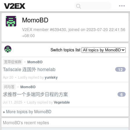
MomoBD
V2EX member #639430, joined on 2023-07-20 22:41:56
+08:00
Switch topics list
宽带症候群
•
MomoBD
Tailscale 连国外 homelab
12
Apr 20 • Lastly replied by
yunisky
问与答
•
MomoBD
求推荐一个多端同步日程的方案
6
Jul 11, 2025 • Lastly replied by
Vegetable
More topics by MomoBD
»
MomoBD's recent replies