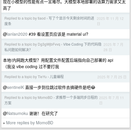
现在小模型的性能有点一言难尽。大模型本地部署的话算力需求又太
高了
Replied to a topic by tiaod
写了个显示今天剩余时间的进
2025 年 11 月 12
›
日
度条
@
lanlan2020
#39 看设置页应该是 material ui?
Replied to a topic by Dg3gWjbFvvq
Vibe Coding 下的代码隐
2025 年 7 月
›
28 日
私问题如何解决？
本地/内网跑大模型？用配置文件配置后端指向自己部署的 api
（我没 vibe coding 过不要打我
Replied to a topic by TieYu
儿童编程
2025 年 7 月 25 日
›
@
sentinelK
直接一步到位跳过软件去搞硬件是吧😂
Replied to a topic by MomoBD
求推荐一个多端同步日程的
2025 年 7 月 11
›
日
方案
@
Natsumoku
谢谢！在研究了
More replies by MomoBD
»