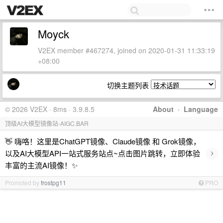
Moyck
V2EX member #467274, joined on 2020-01-31 11:33:19
+08:00
切换主题列表
© 2026 V2EX · 8ms · 3.9.8.5
About
·
Language
顶级AI大模型镜像站-AIGC.BAR
👋 嗨咯！这里是ChatGPT镜像、Claude镜像 和 Grok镜像，
›
以及AI大模型API一站式服务站点~点击图片跳转，立即体验
丰富的主流AI镜像！✨
Promoted by
frostpg11
PRO