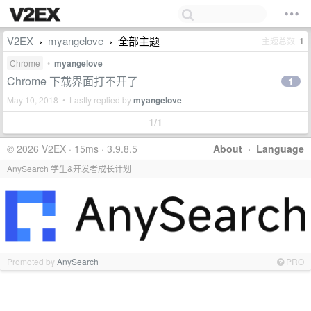
V2EX
myangelove
全部主题
主题总数
1
›
›
Chrome
•
myangelove
Chrome 下载界面打不开了
1
May 10, 2018 • Lastly replied by
myangelove
1/1
© 2026 V2EX · 15ms · 3.9.8.5
About
·
Language
AnySearch 学生&开发者成长计划
Promoted by
AnySearch
PRO