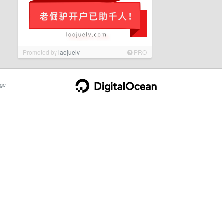
Promoted by
laojuelv
PRO
ge