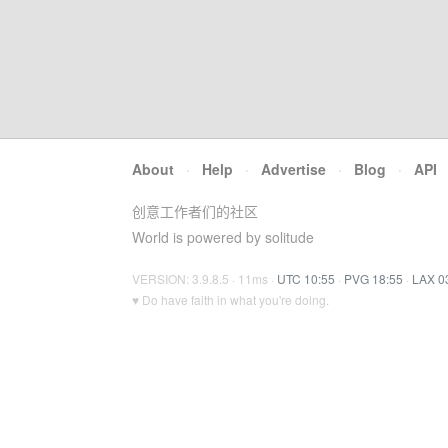
About
·
Help
·
Advertise
·
Blog
·
API
创意工作者们的社区
World is powered by solitude
VERSION: 3.9.8.5 · 11ms ·
UTC 10:55
·
PVG 18:55
·
LAX 0
♥ Do have faith in what you're doing.