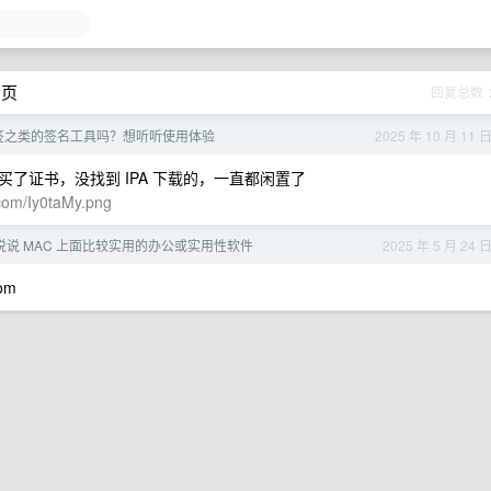
 页
回复总数
签之类的签名工具吗？想听听使用体验
2025 年 10 月 11 
也买了证书，没找到 IPA 下载的，一直都闲置了
r.com/Iy0taMy.png
说 MAC 上面比较实用的办公或实用性软件
2025 年 5 月 24 
com