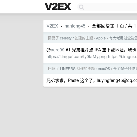
V2EX
nanfeng45
全部回复第 1 页 / 共 1
›
›
回复了
celestylr
创建的主题
Apple
有大佬用过全能
›
›
@
aero99
#1 兄弟推荐点 IPA 宝下载地址，我
https://i.imgur.com/Iy0taMy.png
https://i.imgu
回复了
LiNFERS
创建的主题
macOS
开个帖子各位说
›
›
兄弟求求，Paste 这个了，
liuyingfeng45@qq.