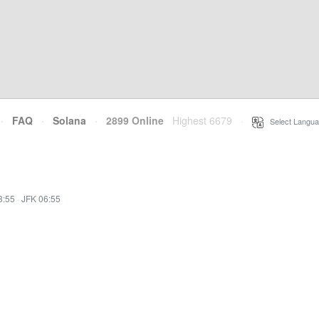
·
FAQ
·
Solana
·
2899 Online
Highest 6679
·
Select Langua
3:55
·
JFK 06:55