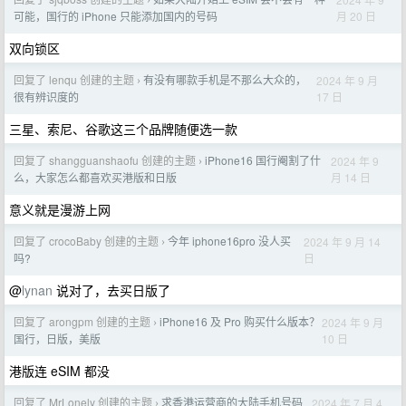
›
月 20 日
可能，国行的 iPhone 只能添加国内的号码
双向锁区
回复了 lenqu 创建的主题
有没有哪款手机是不那么大众的，
2024 年 9 月
›
17 日
很有辨识度的
三星、索尼、谷歌这三个品牌随便选一款
回复了 shangguanshaofu 创建的主题
iPhone16 国行阉割了什
2024 年 9
›
月 14 日
么，大家怎么都喜欢买港版和日版
意义就是漫游上网
回复了 crocoBaby 创建的主题
今年 iphone16pro 没人买
2024 年 9 月 14
›
日
吗?
@
lynan
说对了，去买日版了
回复了 arongpm 创建的主题
iPhone16 及 Pro 购买什么版本？
2024 年 9 月
›
10 日
国行，日版，美版
港版连 eSIM 都没
回复了 MrLonely 创建的主题
求香港运营商的大陆手机号码
2024 年 7 月 4
›