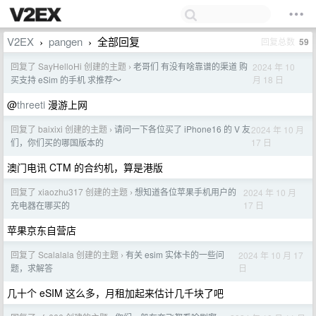
V2EX
pangen
全部回复
回复总数
59
›
›
回复了 SayHelloHi 创建的主题
老哥们 有没有啥靠谱的渠道 购
2024 年 10
›
月 18 日
买支持 eSim 的手机 求推荐～
@
threeti
漫游上网
回复了 baixixi 创建的主题
请问一下各位买了 iPhone16 的 V 友
2024 年 10 月
›
17 日
们，你们买的哪国版本的
澳门电讯 CTM 的合约机，算是港版
回复了 xiaozhu317 创建的主题
想知道各位苹果手机用户的
2024 年 10 月
›
17 日
充电器在哪买的
苹果京东自营店
回复了 Scalalala 创建的主题
有关 esim 实体卡的一些问
2024 年 10 月 17
›
日
题，求解答
几十个 eSIM 这么多，月租加起来估计几千块了吧