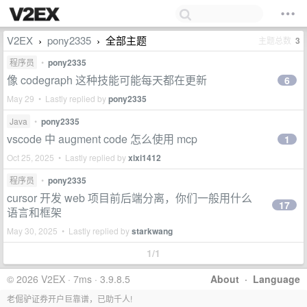
V2EX
pony2335
全部主题
主题总数
3
›
›
程序员
•
pony2335
像 codegraph 这种技能可能每天都在更新
6
May 29 • Lastly replied by
pony2335
Java
•
pony2335
vscode 中 augment code 怎么使用 mcp
1
Oct 25, 2025 • Lastly replied by
xixi1412
程序员
•
pony2335
cursor 开发 web 项目前后端分离，你们一般用什么
17
语言和框架
May 30, 2025 • Lastly replied by
starkwang
1/1
© 2026 V2EX · 7ms · 3.9.8.5
About
·
Language
老倔驴证券开户巨靠谱，已助千人!