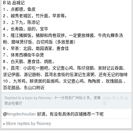
B 站 品城记
1 、点都德，鱼皮
2 、越秀老城区，竹升面，早茶等。
3 、上下九，陈添记
4 、长寿路，丽的，宝华
5 、隆江猪脚饭，猪脚和肉卷双拼，一定要放辣酱、牛肉丸粿条汤
粉、腊味煲仔饭、白切鸡饭（多放葱姜）
6 、早茶：北园，南园酒家、惠食佳
7 、体育西横街牛杂煲
8 、白天鹅、惠食佳、炳胜，
9 、荔湾：小店吃一圈吧，文记壹心鸡、陈仔烧鹅、吴财记云吞面、
坚记伊面、源记肠粉、荔湾名食街的伍湛记生滚粥、还有无记的咖啡
10 、九爷鸡，醉贤居的盐焗鸡，文记壹心鸡、陶陶居 、玫瑰甜品 、
百花甜品、东山口附近
Replied to a topic by Rooney
十一计划去广州玩 2 天，求推
2020 年 9 月 30
›
日
荐必吃餐厅
@
fengdechoulian
好滴，有没有具体的店铺推荐一下呢
More replies by Rooney
»