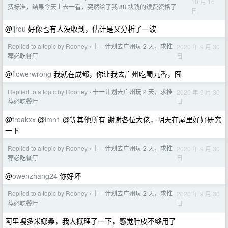
10 月 16
费标准，结果今天上去一看，突然给了我 88 块钱的续费资格了
日
@
ijrou
好像也有人没收到，估计是又分析了一波
Replied to a topic by Rooney
十一计划去广州玩 2 天，求推
2020 年 9 月 30
›
日
荐必吃餐厅
@
flowerwrong
我就在成都，你让我去广州吃蜀九香，囧
Replied to a topic by Rooney
十一计划去广州玩 2 天，求推
2020 年 9 月 30
›
日
荐必吃餐厅
@
freakxx
@
imn1
@等其他所有 谢谢各位大佬，明天在屋里好好研究
一下
Replied to a topic by Rooney
十一计划去广州玩 2 天，求推
2020 年 9 月 30
›
日
荐必吃餐厅
@
owenzhang24
你好坏
Replied to a topic by Rooney
十一计划去广州玩 2 天，求推
2020 年 9 月 30
›
日
荐必吃餐厅
阿里嘎多米娜桑，我大概理了一下，感觉肚皮不够用了