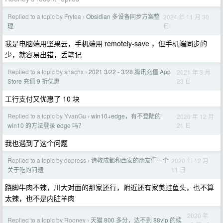
Replied to a topic by Frytea
Obsidian 多设备同步方案整
2024 年 11 月 30
›
日
理
我是电脑端用坚果云，手机端用 remotely-save ，但手机端同步的
少，就容易出错，丢笔记
Replied to a topic by snachx
2021 3/22 - 3/28 腾讯充值 App
2021 年 3 月
›
23 日
Store 充值 9 折优惠
工行支付又优惠了 10 块
Replied to a topic by YvanGu
win10+edge，有不登陆的
2020 年 12 月
›
21 日
win10 的方法登录 edge 吗？
我也遇到了这个问题
Replied to a topic by depress
请教成都和西安的朋友们一个
2020 年 12 月
›
11 日
关于吃的问题
跷脚牛肉不辣，川大对面的那家还行，附近还有家美蛙鱼头，也不算
太辣，也不是内脏羊肉
2020 年
Replied to a topic by Rooney
天猫 800 多分，达不到 88vip 的续
›