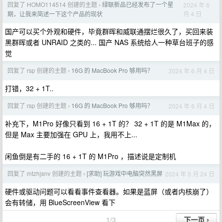
回复了 HOMO114514 创建的主题
绿联新品已经发布了一个星
2024 年 6
›
月 4 日
期，让我来简述一下这个产品的现状
国产可以买个外观和硬件，毕竟群晖和威联通摆烂很久了，买回来装
黑群晖或者 UNRAID 之类的... 国产 NAS 系统给人一种草台班子的感
觉
回复了 rsp 创建的主题
16G 的 MacBook Pro 够用吗？
2024 年 6 月 4 日
›
打错，32 + 1T..
回复了 rsp 创建的主题
16G 的 MacBook Pro 够用吗？
2024 年 6 月 4 日
›
补充下，M1Pro 好像只看到 16 + 1T 的？ 32 + 1T 的是 M1Max 的，
但是 Max 主要加强在 GPU 上，我用不上...
闲鱼倒是有二手的 16 + 1T 的 M1Pro ，描述说是定制机
回复了 mtzhjsnv 创建的主题
[求助] 玩游戏中电脑突然黑屏
2024 年 5 月 24 日
›
硬件或驱动问题可以看看事件查看器。如果是蓝屏（或者内核崩了）
会有转储，用 BlueScreenView 看下
1/3