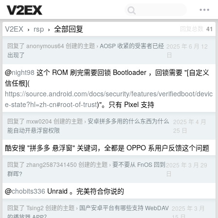
V2EX
rsp
全部回复
回复总数
41
›
›
回复了 anonymous64 创建的主题
AOSP 收紧的受害者已经
2025 年 6 月 12
›
日
出现了
@
night98
这个 ROM 刷完需要回锁 Bootloader ，回锁需要 "[自定义
信任根](
https://source.android.com/docs/security/features/verifiedboot/devic
e-state?hl=zh-cn#root-of-trust
)"。只有 Pixel 支持
回复了 mxw0204 创建的主题
安卓拼多多用的什么东西为什么
2025 年 4 月
›
25 日
能自动开悬浮窗权限
酷安搜 "拼多多 悬浮窗" 关键词，全都是 OPPO 系用户反馈这个问题
回复了 zhang2587341450 创建的主题
要不要从 FnOS 回到
2025 年 3 月 29
›
日
群晖?
@
chobits336
Unraid 。完美符合你说的
回复了 Tsing2 创建的主题
国产安卓平台有哪些支持 WebDAV
2025 年 3 月
›
15 日
的播放器 APP？