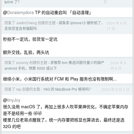
日
tplink 了？
@
Doraismydora
TP 的自动重启叫 「自动清理」
回复了 JustinChang 创建的主题
咸鱼卖 iphone12 被秒拍了，
2024 年 6 月
›
11 日
走验货宝会有猫腻吗
秒拍不一定坑，验货宝一定坑
额外交钱，乱验，两头坑
回复了 szzonly 创建的主题
求推荐 fcm 推送问题尽量少的国产
2024 年 6
›
月 8 日
android 手机，预算 5000 或以下
继续小米，小米国行系统对 FCM 和 Play 服务也没有限制啊...
回复了 rsp 创建的主题
16G 的 MacBook Pro 够用吗？
2024 年 6 月 4 日
›
@
tinyJoy
很久没用 macOS 了，再加上很多人吹苹果神优化，不确定苹果内存
是不是经用一些 🤣🤣
楼里几位老哥点醒我了，统一内存要把核显也算进去，最终还是选
32G 的吧