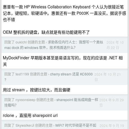
惠普有一款 HP Wireless Collaboration Keyboard 个人认为很接近笔
记本，键程短，软硬适中。惠普还有一款 P003K 一直没买，据说手感
也不错
OEM 整机拆的键盘，缺点就是有些功能键用不了
回复了 oukichi 创建的主题
求助各位内行人士：我想写一个类似
2024 年 10
›
月 22 日
mac dock 的 windows 软件，技术栈首选什么？
MyDockFinder 早期版本甚至是易语言写的，现在的应该是 .NET 相
关
回复了 test1199 创建的主题
cherry stream 还是 KC6000
2024 年 10 月 21
›
日
?
用过 stream ，按键比较大，而且偏硬
回复了 nyxsonsleep 创建的主题
sharepoint 能当成网盘一样
2024 年 9 月 29
›
日
挂载吗？
rclone ，直接用 sharepoint url
回复了 SkywalkerJi 创建的主题
WiFi7 时代华硕是不是不如
2024 年 9 月 19
›