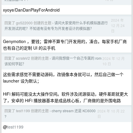
xyoye/DanDanPlayForAndroid
2024 年
回复了 go522000 创建的主题
请问大家使用什么手机模拟器进行
›
12 月 24
开发测试的呢？不知道有没有专为开发者设计的模拟器？
日
Genymotion ，要钱；雷神不算专门开发用的，凑合。每家手机厂商
也有自己的定制 UI 的云手机
回复了 scrateV2 创建的主题
请问我想做一个自己专属的 rom
2024 年 12 月
›
10 日
该如何学起？
这些需求感觉不需要动源码，改镜像本身就可以，然后自己做一个
launcher 设为默认；
HiFi 解码可能没太大操作空间。软件涉及闭源驱动，硬件差距就更大
了，安卓的 HiFi 播放器基本是成品核心板，厂商做的是外围电路
回复了 test1199 创建的主题
cherry stream 还是 KC6000
2024 年 10 月 22
›
日
?
@
test1199