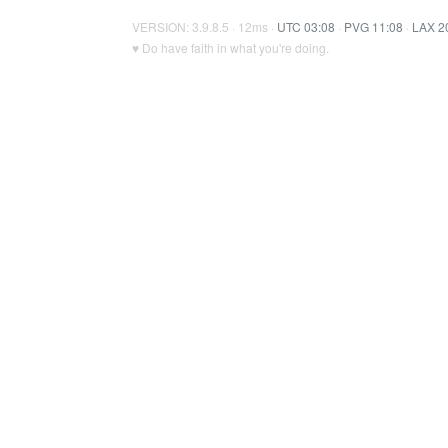
VERSION: 3.9.8.5 · 12ms ·
UTC 03:08
·
PVG 11:08
·
LAX 2
♥ Do have faith in what you're doing.