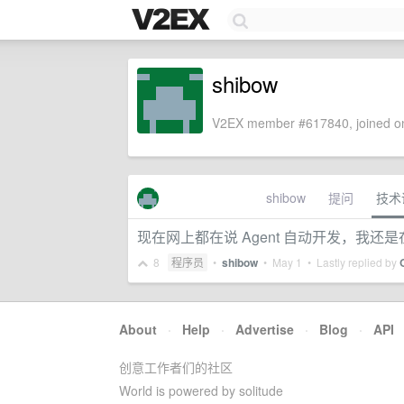
shibow
V2EX member #617840, joined on
shibow
提问
技术
现在网上都在说 Agent 自动开发，我
8
程序员
•
shibow
•
May 1
• Lastly replied by
About
·
Help
·
Advertise
·
Blog
·
API
创意工作者们的社区
World is powered by solitude