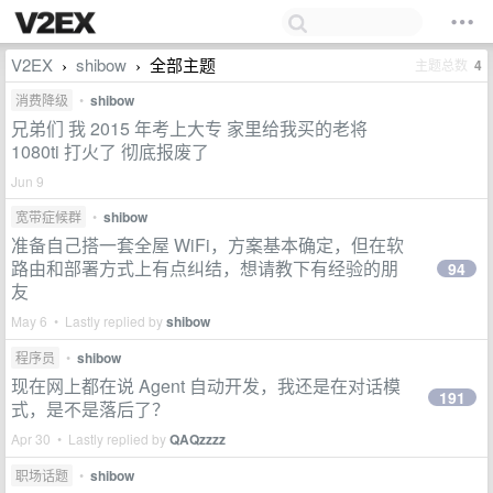
V2EX
shibow
全部主题
主题总数
4
›
›
消费降级
•
shibow
兄弟们 我 2015 年考上大专 家里给我买的老将
1080ti 打火了 彻底报废了
Jun 9
宽带症候群
•
shibow
准备自己搭一套全屋 WiFi，方案基本确定，但在软
路由和部署方式上有点纠结，想请教下有经验的朋
94
友
May 6 • Lastly replied by
shibow
程序员
•
shibow
现在网上都在说 Agent 自动开发，我还是在对话模
191
式，是不是落后了？
Apr 30 • Lastly replied by
QAQzzzz
职场话题
•
shibow