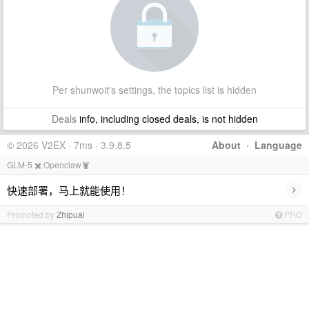
Per shunwoit's settings, the topics list is hidden
Deals
info, including closed deals, is not hidden
© 2026 V2EX · 7ms · 3.9.8.5
About
·
Language
GLM-5 ✖️ Openclaw🦞
›
快速部署，马上就能使用！
Promoted by
Zhipuai
PRO