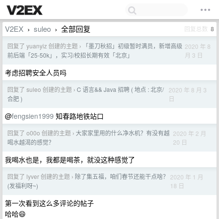
V2EX
suleo
全部回复
回复总数
8
›
›
回复了 yuanyiz 创建的主题
「墨刀秋招」初级暂时满员，新增高级
2020 年 8
›
月 3 日
前后端「25-50k」，实习/校招长期有效「北京」
考虑招聘安全人员吗
回复了 suleo 创建的主题
C 语言&& Java 招聘 ( 地点 : 北京/
2020 年 8 月 3
›
日
合肥 )
@
fengsien1999
知春路地铁站口
回复了 o00o 创建的主题
大家家里用的什么净水机？有没有越
2020 年 2 月
›
20 日
喝水越渴的感觉？
我喝水也是，我都是喝茶，就没这种感觉了
回复了 lyver 创建的主题
除了集五福，咱们春节还能干点啥？
2020 年 1 月
›
18 日
(发福利呀~)
第一次看到这么多评论的帖子
哈哈😄