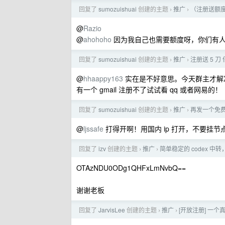
回复了
sumozuishuai
创建的主题
推广
（注册送额度
›
›
@
Razio
@
ahohoho
因为我自己也需要额度呀，你们有
回复了
sumozuishuai
创建的主题
推广
注册送 5 刀
›
›
@
hhaappy163
实在是不好意思。今天群主才解
有一个 gmail 注册不了试试看 qq 或者网易的！
回复了
sumozuishuai
创建的主题
推广
再发一个免费
›
›
@
ljssafe
打得开啊！用国内 ip 打开，不要挂节
回复了
izv
创建的主题
推广
简单稳定的 codex 中转，
›
›
OTAzNDU0ODg1QHFxLmNvbQ==
谢谢老板
回复了
JarvisLee
创建的主题
推广
[开放注册] 一个
›
›