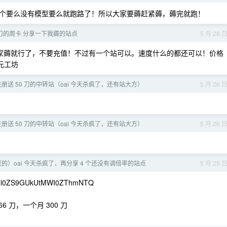
个要么没有模型要么就跑路了！所以大家要薅赶紧薅，薅完就跑！
0 刀的周卡 分享一下我薅的站点
5 月 28 
。大家薅就行了，不要充值！不过有一个站可以。速度什么的都还可以！价格
词元工坊
册送 50 刀的中转站（oai 今天杀疯了，还有站大方）
5 月 26 
册送 50 刀的中转站（oai 今天杀疯了，还有站大方）
5 月 26 
的）oai 今天杀疯了，再分享 4 个还没有调倍率的站点
5 月 25 
ml0ZS9GUkUtMWI0ZThmNTQ
66 刀，一个月 300 刀