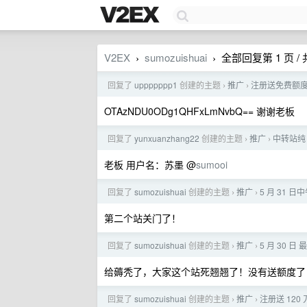
V2EX
sumozuishuai
全部回复第 1 页 / 共
›
›
回复了
uppppppp1
创建的主题
推广
注册送免费额度 支持
›
›
OTAzNDU0ODg1QHFxLmNvbQ== 谢谢老板
回复了
yunxuanzhang22
创建的主题
推广
中转站纯 
›
›
老板 用户名：苏墨 @
sumooi
回复了
sumozuishuai
创建的主题
推广
5 月 31 
›
›
第二个站关门了！
回复了
sumozuishuai
创建的主题
推广
5 月 30 日
›
›
给薅秃了，大家这个站死翘翘了！没有送额度了
回复了
sumozuishuai
创建的主题
推广
注册送 12
›
›