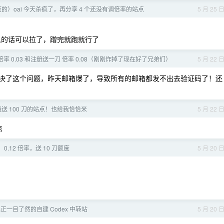
的）oai 今天杀疯了，再分享 4 个还没有调倍率的站点
5 月 25 
人的话可以拉了，蹭完就跑就行了
 倍率 0.03 和注册送一刀 倍率 0.08（刚刚炸掉了现在好了兄弟们）
5 月 22 
决了这个问题，昨天邮箱爆了，导致所有的邮箱都发不出去验证码了！还
送 100 刀的站点！也给我恰恰米
5 月 22 
点
 0.12 倍率，送 10 刀额度
5 月 20 
真正一目了然的自建 Codex 中转站
5 月 20 