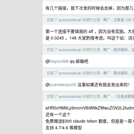
有几个链接，我下次发的时候会去掉，因为那几
回复了
sumozuishuai
创建的主题
推广
注册送 12
›
›
第一个连接不要填我的 aff ，因为没有奖励
是 0.0245 。148 大家酌情考虑。叫这个站：
回复了
sumozuishuai
创建的主题
推广
夜间福利，注
›
›
@
beyond98
qq 邮箱吧
回复了
sumozuishuai
创建的主题
推广
夜间福利，注
›
›
@
yuanwenpu00
没事如果还有我会发出来的！
回复了
sumozuishuai
创建的主题
推广
（注册送额度
›
›
aHR0cHM6Ly9mcmVlbW9kZWwuZGV2L2lud
还有一个这个
免费赠送$300 claude token 额度，但是是一周 
支持 4.7/4.6 等模型