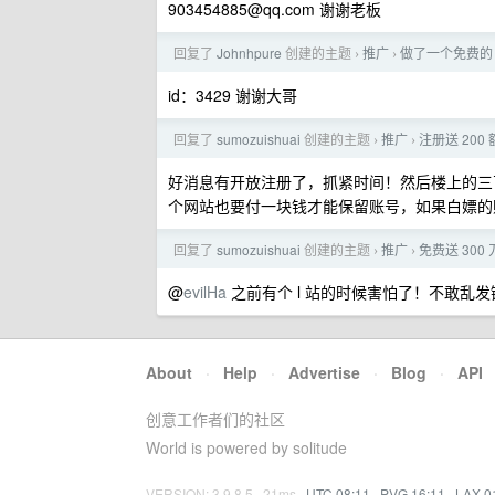
903454885@qq.com
谢谢老板
回复了
Johnhpure
创建的主题
推广
做了一个免费的 
›
›
id：3429 谢谢大哥
回复了
sumozuishuai
创建的主题
推广
注册送 200
›
›
好消息有开放注册了，抓紧时间！然后楼上的三
个网站也要付一块钱才能保留账号，如果白嫖的账
回复了
sumozuishuai
创建的主题
推广
免费送 300
›
›
@
evilHa
之前有个 l 站的时候害怕了！不敢乱发
About
·
Help
·
Advertise
·
Blog
·
API
创意工作者们的社区
World is powered by solitude
VERSION: 3.9.8.5 · 21ms ·
UTC 08:11
·
PVG 16:11
·
LAX 0