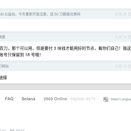
AI 公益站，今天重新开放注册，送 50 刀额度兑换码
5 月 20 
 额度
5 月 14 
百刀，那个可以用，但是要付 3 块钱才能用好的节点，看你们自己！我这
号只保留到 18 号哦！
 刀网站
5 月 11 
链接
·
FAQ
·
Solana
·
2909 Online
Highest 6679
·
Select Langua
1:11
·
JFK 04:11