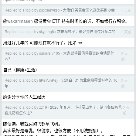
Replied to a topic by pipixiarwksb
大佬们 买黄金怎么避免买到沙金
1 天前
›
@
wakarimasen
感觉黄金 ETF 持有时间长的话，不如银行存积金。
Replied to a topic by skylong8
求推荐梯子，最好是自用过好多年的
1 天前
›
用过好几年的 可能现在就不行了。比如 cc
Replied to a topic by squirrel7105
大家觉得最值得投资的事情是什
2 天
›
前
么？
自己（健康+生活）
Replied to a topic by liKeYunKeji
记录自己作为业余编程爱好者的 10
2 天
›
前
年
感谢分享你的人生经历
Replied to a topic by zz19
2026 年 8 月，小孩要出生了，请问各位奶爸
2 天
›
前
婴儿奶粉怎么选？
随便选。我就买的飞鹤星飞帆。
其实最好是母乳。很健康。也很方便（不用洗奶瓶）。