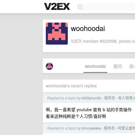
woohoodai
V2EX member #523098, joined on
woohoodai
提问
技
woohoodai's recent replies
Replied to a topic by
b00tyhunt3r
程序员
有人觉得 b
›
›
啊，我一直希望 youtube 能有 b 站的手势操作
看来这种纯粹是个人习惯/喜好啊
Replied to a topic by
bronyakaka
程序员
阿里云盘有
›
›