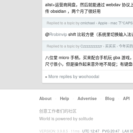
alist+运营商网盘，然后就能通过 webda
传 obsidian ，两个月了很好用
Replied to a topic by
cmichael
Apple
mac 下“C
›
›
@
Rrobinvip
shift 比较方便（系统里切换输入法设置成 ct
Replied to a topic by
Czzzzzzzzzzr
买买买
今年买的
›
›
八位堂 micro 手柄，买来配合手机玩 gba 
尺寸很小，但是操作起来意外地不局促；有键盘模式
More replies by woohoodai
»
About
·
Help
·
Advertise
·
Blog
·
API
创意工作者们的社区
World is powered by solitude
VERSION: 3.9.8.5 · 11ms ·
UTC 12:47
·
PVG 20:47
·
LAX 0