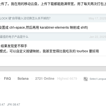
v 协议上传了。我在用的移动云盘，上传下载都能跑满带宽，用了每天两次打包
APSLOCK 键”自带输入法切换怎么关不掉的？
May 17, 202
rl+space,然后再用 karabiner-elements 映射成 shift)
最值的电子产品是什么
Jan 22, 202
游戏，结果发现爱不释手
，可以自定义按键映射，我甚至觉得比我吃灰的 tourbox 要好用
·
FAQ
·
Solana
·
2721 Online
Highest 6679
·
Select Langua
5:47
·
JFK 08:47