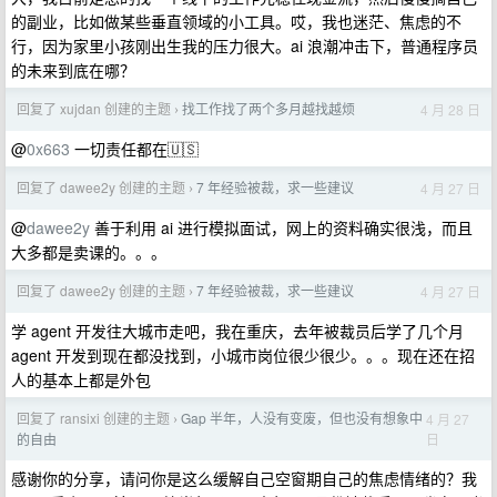
的副业，比如做某些垂直领域的小工具。哎，我也迷茫、焦虑的不
行，因为家里小孩刚出生我的压力很大。ai 浪潮冲击下，普通程序员
的未来到底在哪？
回复了 xujdan 创建的主题
找工作找了两个多月越找越烦
4 月 28 日
›
@
0x663
一切责任都在🇺🇸
回复了 dawee2y 创建的主题
7 年经验被裁，求一些建议
4 月 27 日
›
@
dawee2y
善于利用 ai 进行模拟面试，网上的资料确实很浅，而且
大多都是卖课的。。。
回复了 dawee2y 创建的主题
7 年经验被裁，求一些建议
4 月 27 日
›
学 agent 开发往大城市走吧，我在重庆，去年被裁员后学了几个月
agent 开发到现在都没找到，小城市岗位很少很少。。。现在还在招
人的基本上都是外包
回复了 ransixi 创建的主题
Gap 半年，人没有变废，但也没有想象中
4 月 27
›
日
的自由
感谢你的分享，请问你是这么缓解自己空窗期自己的焦虑情绪的？我