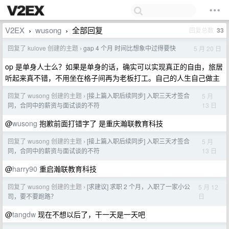
V2EX
wusong
全部回复
回复总数
33
›
›
回复了 kulove 创建的主题
gap 4 个月 时间比想象中过得要快
5 月 20 日
›
op 是单身人士么？如果是单身的话，确实可以实现真正的自由，旅居
听起来真不错，不用坐在格子间再为老板打工。自己的人生自己做主
回复了 wusong 创建的主题
[接上篇入职后续同步] 入职三天才签合
5 月
›
13 日
同，合同中的薪资与面试谈的不符
@
wusong
抱歉前面打错字了 是重庆瀚联教育科技
回复了 wusong 创建的主题
[接上篇入职后续同步] 入职三天才签合
5 月
›
13 日
同，合同中的薪资与面试谈的不符
@
harry90
重启瀚联教育科技
回复了 wusong 创建的主题
[求建议] 求职 2 个月，入职了一家小公
5 月 12
›
日
司，要不要跑路？
@
tangdw
现在不想以后了，干一天是一天吧