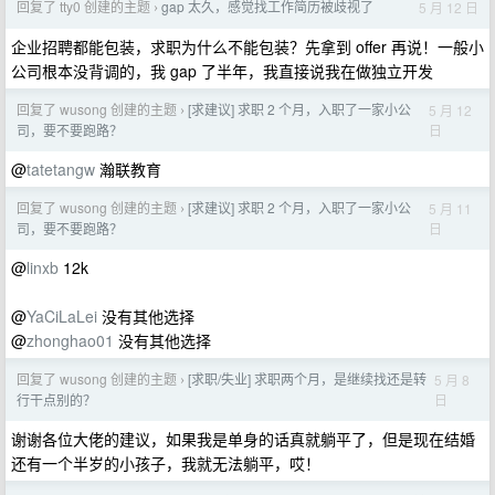
回复了 tty0 创建的主题
gap 太久，感觉找工作简历被歧视了
5 月 12 日
›
企业招聘都能包装，求职为什么不能包装？先拿到 offer 再说！一般小
公司根本没背调的，我 gap 了半年，我直接说我在做独立开发
回复了 wusong 创建的主题
[求建议] 求职 2 个月，入职了一家小公
5 月 12
›
日
司，要不要跑路？
@
tatetangw
瀚联教育
回复了 wusong 创建的主题
[求建议] 求职 2 个月，入职了一家小公
5 月 11
›
日
司，要不要跑路？
@
linxb
12k
@
YaCiLaLei
没有其他选择
@
zhonghao01
没有其他选择
回复了 wusong 创建的主题
[求职/失业] 求职两个月，是继续找还是转
5 月 8
›
日
行干点别的？
谢谢各位大佬的建议，如果我是单身的话真就躺平了，但是现在结婚
还有一个半岁的小孩子，我就无法躺平，哎！