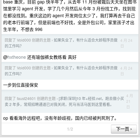
base 重庆，目前 gap 快半年了，从去年 11 月份被裁后天天坐在图书
馆里学习 agent 开发，学了几个月然后从今年 3 月份找工作，找到现
在都没找到。重庆这边的 agent 开发岗位太少了，我打算再去干自己
的老本行前端了，但是前端也不好找，全是外包公司，家里孩子才出
生半年，不想去 996
回复了 Void000 创建的主题
如果失业了，有什么适合大龄程序员做
4 月 24
›
日
的工作吗？
@
hxtheone
还有瑜伽裤女教练看 真好
回复了 Void000 创建的主题
如果失业了，有什么适合大龄程序员做
4 月 24
›
日
的工作吗？
一步到位直接保安
4 月
回复了 faust24601 创建的主题
[求职/深圳]10 年+经验.net，跑去做小买
›
21
卖 2 年多，常规招聘通道已对我关闭，死马当活马医到这里看看。
日
op 看看海外远程吧，没有年龄歧视，国内已经被判死刑了。
1/2