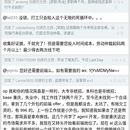
回复了 wusong 创建的主题
[求职/失业] 求职两个月，是继续找还是转
5 月 8
›
日
行干点别的？
@
lsl233
没错，打工只会陷入这个无限的死循环中。。。
回复了 cxbdasheng 创建的主题
[求助] 试用期两个月考核全部合格，公
5 月
›
8 日
司强行凑低分辞退，已提交劳动仲裁，求建议
收集好证据，干就完了！但是需要您投入时间成本，劳动仲裁起码两
个月以上！最少得去两次线下吧
回复了 1094705286 创建的主题
毕业了朋友们，今日 Last Day
5 月 4 日
›
@
yiyiniu
您好还需要前端么，如有需要我的 wx: YjYxMDMyNw==
回复了 Lance0820 创建的主题
这周毕业了，没拿到 n+1
4 月 30 日
›
op 我和你的情况简直是一样的，大专非统招，本科也是非统招；
base 重庆，失业中，找工作找了快两个月了，至今还未找到一个合适
的，拿到了几个外包的前端 offer ，但是我都没去，太坑了，有拖欠工
资的，有 996 的。上一份工作就是小外包，我知道我如果去了还是熬
不住，那简直是拿命换钱。这几个月学了 agent 开发，但是重庆这边
的市场需求并不多，我现在又转头开始看前端岗位了。现在 ai 这么强
大，我目前是想的找一个线下的工作先稳住现金流，然后慢慢搞自己