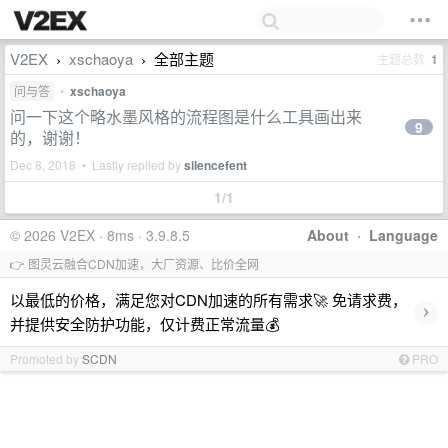
V2EX
xschaoya
全部主题
主题总数
1
›
›
问与答
•
xschaoya
问一下这个略水墨风格的流程图是什么工具画出来
9
的，谢谢！
Dec 8, 2018 • Lastly replied by
silencefent
1/1
© 2026 V2EX · 8ms · 3.9.8.5
About
·
Language
👉 图灵云融合CDN加速，大厂资源、比价全网
以最低的价格，满足您对CDN加速的所有需求🚀 免请求费，
›
并提供安全防护功能，仅计费正常流量💰
Promoted by
SCDN
PRO