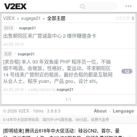
V2EX
xugege21
全部主题
主题总数
2
›
›
2019
•
xugege21
出售朝阳区来广营诚盈中心 2 楼伴糖健身卡
Jul 29, 2019
北京
•
xugege21
[求合租] 本人 93 年双鱼座 PHP 程序员一位，不抽
烟不喝酒，会做饭，性格好，爱运动，寻求朝阳区
12
14 号线来广营附近的租房，最好合租的都是互联网
从业人士，程序 yuan，产品 gou，设计 shi。
Jul 30, 2018 • Lastly replied by
xugege21
1/1
© 2026 V2EX · 10ms · 3.9.8.5
About
·
Language
618年中大促即将结束：国内外VPS服务器，99元起，续费代金券
[即将结束] 腾讯云618年中大促活动：硅谷CN2、首尔、曼