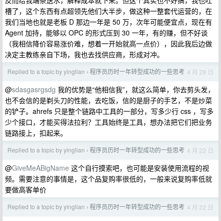
反而给我端茶送水，解释成本就下来。但这个其实也不好搞，我也吐
槽了，这个东西有点超领先他们大半步，做这种一整套代运营的，在
我们当地也就是老板 D 那边一年是 50 万，次年可能便宜点，现在有
Agent 加持，能够以 OPC 的形式压到 30 一年，有的赚，但不好谈
（我相信降价容易涨价难，想着一开始就高一点价），因此我后边做
决定主教练亲自下场，我也去找供应商，形成对冲。
Replied to a topic by yinglian
程序员历时一年转型成功的一些思考
4 月 28 日
›
@
sdasgasrgsdg
我的优势是“他相信我”，就这么简单，你去剪头发，
也不会信的是剃头刀的性能，去吃饭，信的是厨子的手艺，不是炒菜
的铲子。ahrefs 只是整个链路中工具的一部分，写多少行 css ，写多
少个接口，才能买得法拉利？工具始终是工具，想办法把它们把业务
链路接上，扣起来。
Replied to a topic by yinglian
程序员历时一年转型成功的一些思考
4 月 22 日
›
@
GiveMeABigName
这个自行摸索吧，也可能是安装使用流程的视
频。需要注意的事情是，这个品复购率很低的，一般来说复购率低就
要做高客单价
Replied to a topic by yinglian
程序员历时一年转型成功的一些思考
4 月 22 日
›