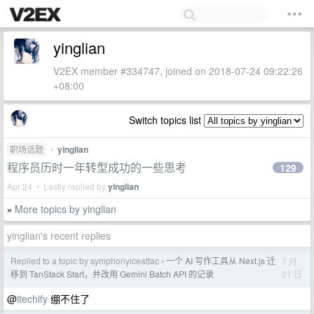
yinglian
V2EX member #334747, joined on 2018-07-24 09:22:26
+08:00
Switch topics list
职场话题
•
yinglian
程序员历时一年转型成功的一些思考
129
Apr 24 • Lastly replied by
yinglian
More topics by yinglian
»
yinglian's recent replies
Replied to a topic by symphonyiceattac
一个 AI 写作工具从 Next.js 迁
7 月
›
21 日
移到 TanStack Start，并改用 Gemini Batch API 的记录
@
itechify
绷不住了