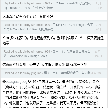
Replied to a topic by winterscott999
一个 Next.js WebGL 小游戏从
7 月
›
21 日
Lighthouse 40+ 到 97 的性能优化记录
这游戏滑动有点小延迟，其他还好
Replied to a topic by winterscott999
用 Kimi K3 + GPT Image 2 做了
7 月
›
20 日
个类似 Google Color Tiles 的网页游戏
Kimi 多少钱买的。现在还能买到吗，别到时候跟 GLM 一样又要抢还
限量
Replied to a topic by winterscott999
分享一个开发者设计工具集合
6 月
›
24 日
站： Awesome Dev Design Tools
这页面不好看啊，经典 AI 大字报，搞设计 UI 优化一下吧
Replied to a topic by yinglian
程序员历时一年转型成功的一些思考
4 月 29 日
›
@
sdasgasrgsdg
这个路子可以串一起，根据我的实际经验，客户
（出钱方）没办法把社媒、代运营、独立站、开发信等串起来形成一
个体系，他们可能脑子里比较孤立思维，我谈判的时候说某某企业
（当地其他做的好的龙头企业） SEO 案例，给他估计赚了多少多
少，他就懂了（他就形成了一定焦虑，我可以不用，但不能没有），