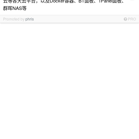
云等各大云平台，以及Docker容器、BT面板、1Panel面板、
群晖NAS等
Promoted by
phris
PRO