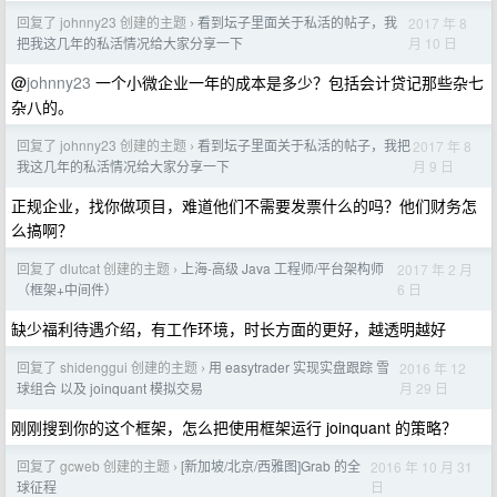
回复了 johnny23 创建的主题
看到坛子里面关于私活的帖子，我
2017 年 8
›
月 10 日
把我这几年的私活情况给大家分享一下
@
johnny23
一个小微企业一年的成本是多少？包括会计贷记那些杂七
杂八的。
回复了 johnny23 创建的主题
看到坛子里面关于私活的帖子，我把
2017 年 8
›
月 9 日
我这几年的私活情况给大家分享一下
正规企业，找你做项目，难道他们不需要发票什么的吗？他们财务怎
么搞啊？
回复了 dlutcat 创建的主题
上海-高级 Java 工程师/平台架构师
2017 年 2 月
›
6 日
（框架+中间件）
缺少福利待遇介绍，有工作环境，时长方面的更好，越透明越好
回复了 shidenggui 创建的主题
用 easytrader 实现实盘跟踪 雪
2016 年 12
›
月 29 日
球组合 以及 joinquant 模拟交易
刚刚搜到你的这个框架，怎么把使用框架运行 joinquant 的策略？
回复了 gcweb 创建的主题
[新加坡/北京/西雅图]Grab 的全
2016 年 10 月 31
›
日
球征程