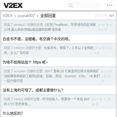
V2EX
yuyue007
全部回复
回复总数
101
›
›
回复了 dmwp37 创建的主题
[北京] TrustNote：世界领先的区块链
2018 年 6
›
月 8 日
公司-最火热的领域&最劲爆的招聘 等你来
白皮书不错，没细看。有空搞个中文的呗。
回复了 mriiiron 创建的主题
在美多年，想家了。3 年以上全栈经
2018 年 5 月
›
9 日
验，北上广深均妥
为啥不给网站加个 https 呢~
回复了 sunysen 创建的主题
2017 营收 25 亿美金的比特大陆蚂蚁矿
2018 年
›
3 月 26
池招聘各种级别工程师(前端、后端、测试、Android、IOS)， 18 我们
日
一起升级打怪
没有上海的可惜了。成都主要做什么？
回复了 Hoozy 创建的主题
作为创始人，想要找一个来自 BAT
2017 年 11 月
›
30 日
的 CTO 忽然发现....
什么地区的？