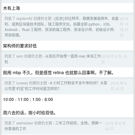
木有上海
回复了 rayston92 创建的主题
[北京] 好比特币，稳健发展逾两年、自盈
2016
›
年 10
利、成熟区块链技术团队，强工程师文化。招募全职 python、iOS、
月 31
Android 、Rust 工程师、资深前端工程师、资深设计师、初级设计师、
日
项目助理。
架构师的要求好低
回复了 salo 创建的主题
从现在开始想一直用 mac 来当工作
2016 年 9 月 15
›
日
机
刚用 mbp 不久，但是感觉 retina 也就那么回事啊，不了解。
回复了 luoway 创建的主题
8 小时工作制含不含午休时间？大家
2016 年 9
›
月 14 日
公司里“约定”的工作时间是怎样的？
10:00 - 11:00 ; 1:00 - 6:00
周六去的话，按小时给双倍。
回复了 ssehacker 创建的主题
三年工作经验，全栈，想换一
2016 年 8 月
›
23 日
份靠谱的工作