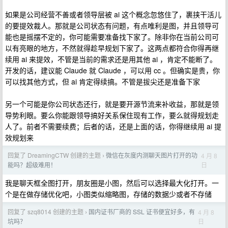
如果是公司经营不善或者领导层被 ai 这个概念忽悠住了，裹挟干活儿
的要提效裁人。那就是公司状态有问题，有点唯利是图，并且领导可
能也是摇摆不定的，你可能需要准备找下家了。除非你在当前公司可
以有亮眼的地方，不然就得趁早规划下家了。这两点都符合你得再继
续用 ai 来提效，不管是当前的需求还是用其他 ai ，肯定不能断了。
开发的话，建议能 Claude 就 Claude ，可以用 cc 。但确实是贵，你
可以找其他方式，但 ai 肯定得续搞。不管是拔尖还是准备下家
另一个可能是你公司状态还行，就是要开源节流来补收益，那就是领
导势利眼。要么你能跟领导搞好关系保住现有工作，要么就得规划走
人了。前者不需要续费；后者的话，还是上面的话，你得继续用 ai 提
效规划来
回复了 DreamingCTW 创建的主题
微信在灰度内测聊天图片打开的功
4 月 8
›
日
能吗？超级难用！
我是聊天框全图打开，朋友圈是小图，然后可以选择最大化打开。一
个是在做存储优化吧，小图类似缩略图，存储的数据少或者不存储
回复了 szq8014 创建的主题
国内证书厂商的 SSL 证书便宜好多，有
4 月 8
›
日
坑吗？