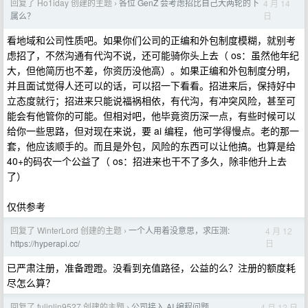
回复了 Ho1iday 创建的主题
各位 GenZ 会考虑招比自己大两轮的下
4 月 14
›
日
属么？
看地域和公司性质吧。如果你们公司的正编和外包制度模糊，就别考
虑招了，不然沟通有代沟不说，还可能骑你头上去（ os：虽然他年纪
大，但他简历也不差，你资历没他高）。如果正编和外包制度分明，
并且面试觉得人还可以的话，可以招一下看看。招进来后，保持好中
立态度就行；招进来只能说福祸相依，有代沟，有冲突风险，甚至可
能会有他管你的可能。但相对吧，他毕竟资历深一点，有些时候可以
给你一些思路，但对现在来说，要 ai 编程，他可学得慢点。老的那一
套，他应该顺手的。而且是外包，风险的东西可以让他搞。也算是给
40+的码农一个公益了（ os：招进来也干不了多久，除非他升上去
了）
仅供参考
回复了 WinterLord 创建的主题
一个人用着没意思，求压测:
4 月 12
›
日
https://hyperapi.cc/
已严肃注册，准备蹬蹬。没看到充值路径，公益的么？注册的额度耗
尽怎么算？
回复了 fulinlin9527 创建的主题
公司接入 AI 编程问题
4 月 12 日
›