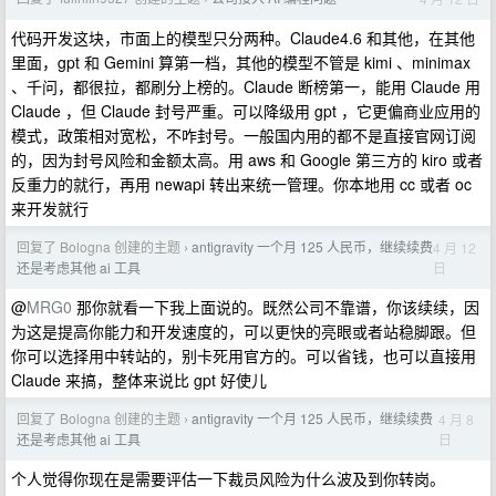
代码开发这块，市面上的模型只分两种。Claude4.6 和其他，在其他
里面，gpt 和 Gemini 算第一档，其他的模型不管是 kimi 、minimax
、千问，都很拉，都刷分上榜的。Claude 断榜第一，能用 Claude 用
Claude ，但 Claude 封号严重。可以降级用 gpt ，它更偏商业应用的
模式，政策相对宽松，不咋封号。一般国内用的都不是直接官网订阅
的，因为封号风险和金额太高。用 aws 和 Google 第三方的 kiro 或者
反重力的就行，再用 newapi 转出来统一管理。你本地用 cc 或者 oc
来开发就行
回复了 Bologna 创建的主题
antigravity 一个月 125 人民币，继续续费
4 月 12
›
日
还是考虑其他 ai 工具
@
MRG0
那你就看一下我上面说的。既然公司不靠谱，你该续续，因
为这是提高你能力和开发速度的，可以更快的亮眼或者站稳脚跟。但
你可以选择用中转站的，别卡死用官方的。可以省钱，也可以直接用
Claude 来搞，整体来说比 gpt 好使儿
回复了 Bologna 创建的主题
antigravity 一个月 125 人民币，继续续费
4 月 8
›
日
还是考虑其他 ai 工具
个人觉得你现在是需要评估一下裁员风险为什么波及到你转岗。