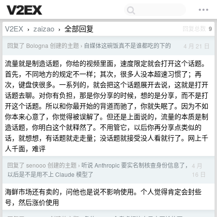
V2EX
zaizao
全部回复
回复总数
9
›
›
回复了 Bologna 创建的主题
自媒体这碗饭真不是谁都吃的下的
4 月 21 日
›
流量就是制造话题，你给的视频里面，速度限定就会打开这个话题。
首先，不同地方的规定不一样；其次，很多人没本超速习惯了；再
次，键盘侠很多。一系列的，就会把这个话题展开去说，这就是打开
话题去聊。对你有负担，那是你分享的时候，想的是分享，而不是打
开这个话题。所以和你最开始的背道而驰了，你就失眠了。因为不如
你本来心意了，你觉得被误解了。但还是上面说的，流量的本质是制
造话题，你明白这个就释然了。不用管它，以后你再分享点类似的
话，就想想，有话题就走走量；没话题就接受没人看就行了。网上千
人千面，难评
回复了 senooo 创建的主题
听说 Anthropic 要实名制核查身份信息了，
4 月
›
16 日
以后是不是用不上 Claude 模型了
海鲜市场还有卖的，问他也是说不影响使用。个人觉得肯定会封些
号，然后涨价使用