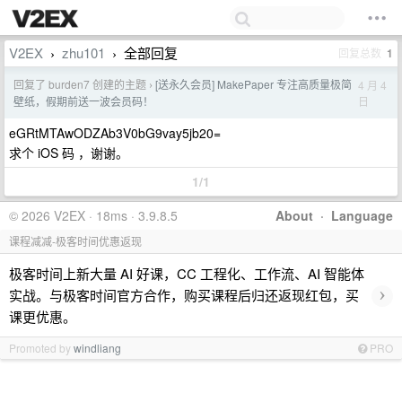
V2EX
zhu101
全部回复
回复总数
1
›
›
回复了 burden7 创建的主题
[送永久会员] MakePaper 专注高质量极简
4 月 4
›
日
壁纸，假期前送一波会员码！
eGRtMTAwODZAb3V0bG9vay5jb20=
求个 iOS 码 ，谢谢。
1/1
© 2026 V2EX · 18ms · 3.9.8.5
About
·
Language
课程减减-极客时间优惠返现
极客时间上新大量 AI 好课，CC 工程化、工作流、AI 智能体
›
实战。与极客时间官方合作，购买课程后归还返现红包，买
课更优惠。
Promoted by
windliang
PRO