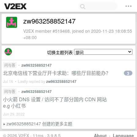
zw963258852147
V2EX member #519468, joined on 2020-11-23 18:08:55
+08:00
切换主题列表
问与答
•
zw963258852147
北京电信线下营业厅开卡求助：哪些厅目前能办？
3
Jul 16 • Lastly replied by
zw963258852147
问与答
•
zw963258852147
小火箭 DNS 设置 / 访问不了部分国内 CDN 网站
e.g 小红书
Jun 29, 2022
zw963258852147 创建的更多主题
»
© 2026 V2EX · 11ms · 3.9.8.5
About
·
Language