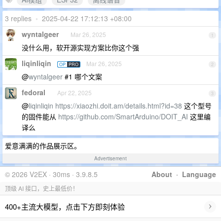
3 replies
•
2025-04-22 17:12:13 +08:00
wyntalgeer
Mar 26, 2025
1
没什么用，软开源实现方案比你这个强
liqinliqin
Mar 26, 2025
OP
PRO
2
@
wyntalgeer
#1 哪个文案
fedoral
Apr 22, 2025
3
@
liqinliqin
https://xiaozhi.doit.am/details.html?id=38
这个型号
的固件能从
https://github.com/SmartArduino/DOIT_AI
这里编
译么
爱意满满的作品展示区。
Advertisement
© 2026 V2EX · 30ms · 3.9.8.5
About
·
Language
顶级 AI 接口，史上最低价！
›
400+主流大模型，点击下方即刻体验