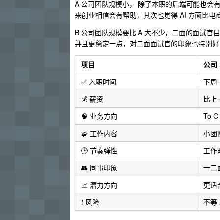
A 公司团队规模小， 除了本职的后端可能也
来创业相信会有帮助，其次也觉得 AI 方面比
B 公司团队规模要比 A 大不少，二面的面试
并且更稳定一点，对二面面试官的印象也特别好，不过这
项目
公司 
✅ 入职时间
下周
💰 薪资
比上一
🧠 业务方向
To C 
🧩 工作内容
小团
🕒 节奏弹性
工作
👥 同事印象
一二
📈 潜力方向
更适
❗ 风险
不等 