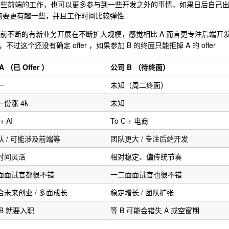
会有些前端的工作，也可以更多参与到一些开发之外的事情，如果日后自己
电商要更有趣一些，并且工作时间比较弹性
官目前不断的有新业务开展在不断扩大规模，感觉相比 A 而言更专注后端开
个还没有确定 offer ，如果参加 B 的终面只能拒掉 A 的 offer
A （已 Offer ）
公司 B （待终面）
一
未知（周二终面）
份涨 4k
未知
+ AI
To C + 电商
队 / 可能涉及前端等
团队更大 / 专注后端开发
时间灵活
相对稳定、偏传统节奏
面面试官都很不错
一二面面试官也很不错
合未来创业 / 多面成长
稳定增长 / 团队扩张
B 就要入职
等 B 可能会错失 A 或空窗期