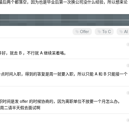
因为担心最后两个都落空，因为也是毕业后第一次换公司没什么经验，所以想来论
Offer
To C
AI
件好，就去 B ，不行就 A 继续呆着咯。
一点时间入职，得到的答复是周一就要入职，所以只能 A 和 B 只能接一个
职时间是发 offer 的时候协商的，因为离职单位不放要一个月怎么办。
周二请半天假去面试啊