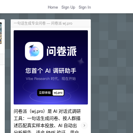
Home
Sign Up
Sign In
一句话生成专业问卷 — 问卷派 wj.pro
问卷派（wj.pro）是 AI 对话式调研
工具：一句话生成问卷、按人群描
›
述匹配真实样本投放、AI 自动出
分析报告。适合 PMF 验证、用户