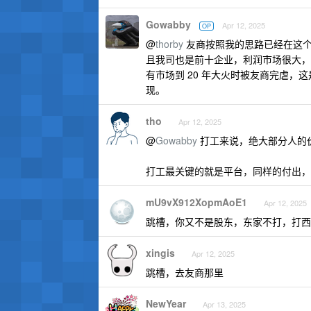
Gowabby
Apr 12, 2025
OP
@
thorby
友商按照我的思路已经在这个
且我司也是前十企业，利润市场很大，
有市场到 20 年大火时被友商完虐
现。
tho
Apr 12, 2025
@
Gowabby
打工来说，绝大部分人的
打工最关键的就是平台，同样的付出，
mU9vX912XopmAoE1
Apr 12, 2025
跳槽，你又不是股东，东家不打，打西
xingis
Apr 12, 2025
跳槽，去友商那里
NewYear
Apr 13, 2025