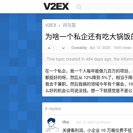
V2EX
问与答
›
为啥一个私企还有吃大锅饭的
Gowabby
·
Apr 12, 2025
· 1500 views
1
This topic created in 484 days ago, the info
在一个私企，我一个人每年能做几百万的项目，然
都挺好的呀，然后从 12%降到 5%了，相当于降
我去干兼职。然后我搞的领域今年有个展会，1
么好的机会公司说没钱。想一下就感觉是不是公
6 replies
tho
Apr 12, 2025 via iPhone
关键看利润，小企业 10 万展位费不