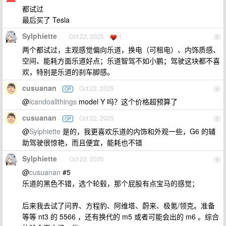
都试过
最后买了 Tesla
Sylphiette
Oct 22, 2025
1
3
两个都试过，主观感觉偏向乐道，换电（可租电）、内饰质感、
空间、能耗方面乐道好点；乐道智驾不如小鹏；驾驶这块都不喜
欢，特别是乐道的刹车脚感。
cusuanan
Oct 22, 2025
OP
4
@
icandoallthings
model Y 吗？这个价格超预算了
cusuanan
Oct 22, 2025
OP
5
@
Sylphiette
是的，我更喜欢乐道的内饰和外观一些，G6 的辅
助驾驶很惊艳，而且便宜，能耗也不错
Sylphiette
Oct 22, 2025
6
@
cusuanan
#5
乐道的黑色不错，选个轮毂，那个屁股有点宝马的感觉；
后来我去试了问界、方程豹、阿维塔、蔚来、极氪/领克。准备
等等 nt3 的 5566 ，还有换代的 m5 或者可能会出的 m6 。综合