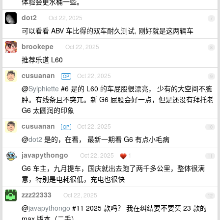
体验会更水桶一些。
dot2
Oct 22, 2025
7
可以看看 ABV 车比得的双车耐久测试, 刚好就是这两辆车
brookepe
Oct 22, 2025
8
推荐乐道 L60
cusuanan
Oct 22, 2025
OP
9
@
Sylphiette
#6 是的 L60 的车屁股很漂亮， 少有的大空间不臃
肿。有线条且不突兀。新 G6 屁股会好一点，但是还没有拜托老
G6 太圆润的印象
cusuanan
Oct 22, 2025
OP
10
@
dot2
是的，在看， 最新一期看 G6 有点小毛病
javapythongo
Oct 22, 2025
1
11
G6 车主，九月提车，国庆就出去跑了两千多公里，整体很满
意，特别是电耗很低，充电也很快
zzz22333
Oct 22, 2025
12
@
javapythongo
#11 2025 款吗？ 我在纠结要不要买 23 款的
max 版本（二手）