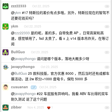
zzz22333
Oct 22, 2025
19
@
ykm
#17 特斯拉的差价有点多哦，另外，特斯拉现在的智驾不
还要花钱买吗？
ykm
Oct 22, 2025
20
@
zzz22333
是的呢，差的多，自带免费 AP ，日常高架和高
速，感觉够用了，fsd 太贵了，看 x 上 v14 版本吊炸天，在等订
阅
BullGuo
Oct 23, 2025
21
@
javapythongo
请问是哪个版本，落地大概多少呀
javapythongo
Oct 23, 2025
22
@
BullGuo
25 款科技版，官方优惠 8000 ，然后当时还有成都车
展活动，送 2w 积分+1000 度电卡，保险 5000 多
cusuanan
Oct 24, 2025
OP
23
@
javapythongo
#22 车屁股有异响吗，我看 ABV 车比得的双车
耐久测试 说了这个问题
zibber
Nov 4, 2025
1
24