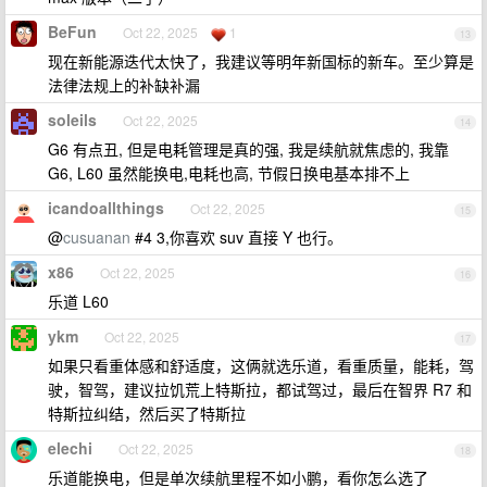
BeFun
Oct 22, 2025
1
13
现在新能源迭代太快了，我建议等明年新国标的新车。至少算是
法律法规上的补缺补漏
soleils
Oct 22, 2025
14
G6 有点丑, 但是电耗管理是真的强, 我是续航就焦虑的, 我靠
G6, L60 虽然能换电,电耗也高, 节假日换电基本排不上
icandoallthings
Oct 22, 2025
15
@
cusuanan
#4 3,你喜欢 suv 直接 Y 也行。
x86
Oct 22, 2025
16
乐道 L60
ykm
Oct 22, 2025
17
如果只看重体感和舒适度，这俩就选乐道，看重质量，能耗，驾
驶，智驾，建议拉饥荒上特斯拉，都试驾过，最后在智界 R7 和
特斯拉纠结，然后买了特斯拉
elechi
Oct 22, 2025
18
乐道能换电，但是单次续航里程不如小鹏，看你怎么选了