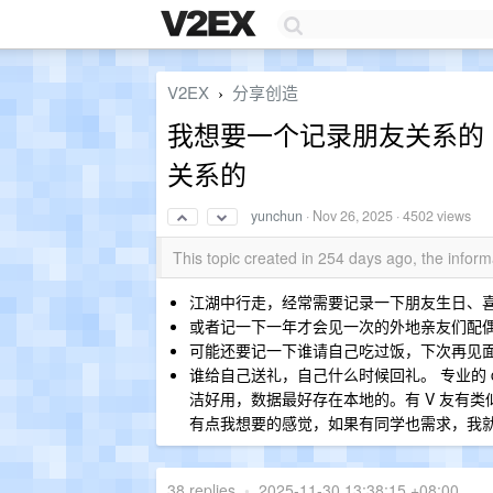
V2EX
分享创造
›
我想要一个记录朋友关系的
关系的
yunchun
·
Nov 26, 2025
· 4502 views
This topic created in 254 days ago, the info
江湖中行走，经常需要记录一下朋友生日、
或者记一下一年才会见一次的外地亲友们配
可能还要记一下谁请自己吃过饭，下次再见
谁给自己送礼，自己什么时候回礼。 专业的 crm 
洁好用，数据最好存在本地的。有 V 友有类似
有点我想要的感觉，如果有同学也需求，我就开
38 replies
•
2025-11-30 13:38:15 +08:00