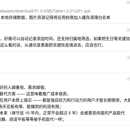
2
/releases/download/V1.0.0/MyTable1.0.2%201.apk
sqlite 本地存储数据，图片资源记得将应用权限加入缓存清理白名单
2
，好像可以自动记录添加时间，还支持归属地筛选，如果把生日等关键信
这么看的话，从通讯录里面把关键信息填进去，应该也行。
2
2
越好的人越重视、需求越强；
替代方案 —— 这意味着推广成本很高；
件在用户本质上接近 —— 都是强自控力和行动力的用户才能长期使用，大
市场天花板有限、能赚到的利润有限；
未来（保守说 10 年内，正常不会超过 5 年）会被更高纬度的产品取代
放器、阅读平板等等被手机取代一样；