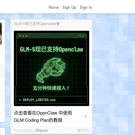
Home
Sign Up
Sign In
GLM-5现已支持Openclaw🦞
点击查看在OpenClaw 中使用
›
GLM Coding Plan的教程
Promoted by
Zhipuai
PRO