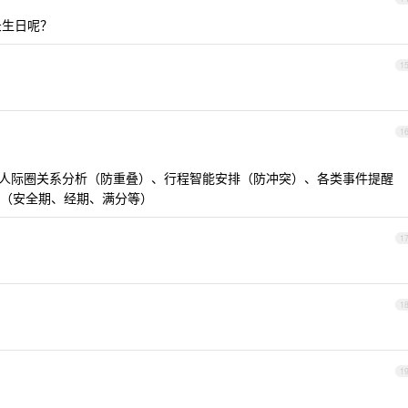
录生日呢？
1
1
人际圈关系分析（防重叠）、行程智能安排（防冲突）、各类事件提醒
（安全期、经期、满分等）
1
1
1