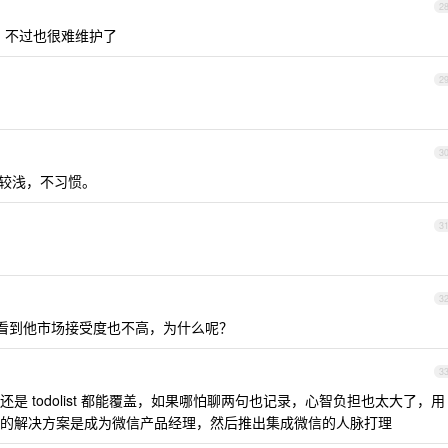
2
历，不过也很难维护了
2
3
的比较浅，不习惯。
3
3
，看到他市场接受度也不高，为什么呢？
3
 todolist 都能覆盖，如果哪怕聊两句也记录，心智负担也太大了，用
的解决方案是成为微信产品经理，然后推出集成微信的人脉打理