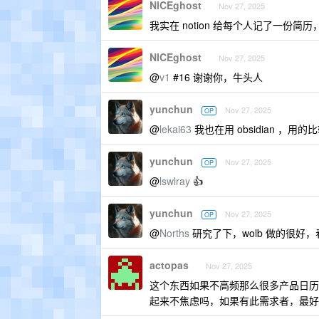
NICEghost
Nov 27, 2025
我实在 notion 给每个人记了一份简
NICEghost
Nov 27, 2025
@
v1
#16 谢谢你，牛头人
yunchun
Nov 27, 2025
OP
@
lekai63
我也在用 obsidian ，用
yunchun
Nov 27, 2025
OP
@
lswlray
👍
yunchun
Nov 27, 2025
OP
@
Norths
研究了下，wolb 做的很好
actopas
Nov 27, 2025
这个东西如果不高频那么很多产品日历还是
起来不焦虑吗，如果有此需求者，最好