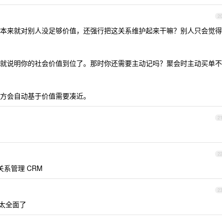
2
本来就对别人没足够价值，还强行把这关系维护起来干嘛？别人只会觉得
就说明你的社会价值到位了。那时你还需要主动记吗？聚会时主动买单不
方会自动基于价值需要凑近。
2
2
系管理 CRM
2
卷太全面了