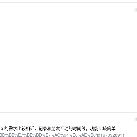
和 op 的需求比较相近，记录和朋友互动的时间线，功能比较简单
/%E8%BD%BB%E7%BE%BD%E7%AC%94%E8%AE%B0/id1670928911