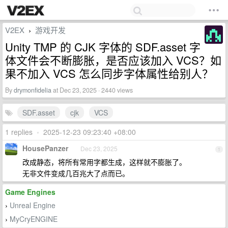
V2EX
游戏开发
›
Unity TMP 的 CJK 字体的 SDF.asset 字
体文件会不断膨胀，是否应该加入 VCS？如
果不加入 VCS 怎么同步字体属性给别人？
By
drymonfidelia
at Dec 23, 2025 · 2440 views
SDF.asset
cjk
VCS
1 replies
•
2025-12-23 09:23:40 +08:00
HousePanzer
Dec 23, 2025
1
改成静态，将所有常用字都生成，这样就不膨胀了。
无非文件变成几百兆大了点而已。
Game Engines
Unreal Engine
›
MyCryENGINE
›