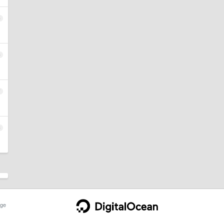
5
6
7
8
ge