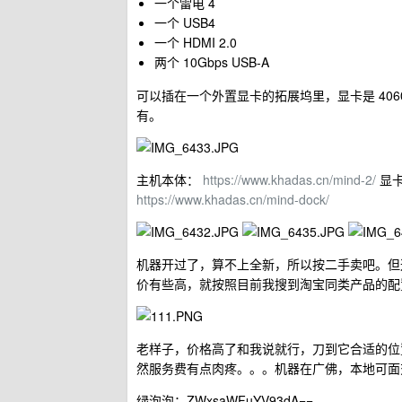
一个雷电 4
一个 USB4
一个 HDMI 2.0
两个 10Gbps USB-A
可以插在一个外置显卡的拓展坞里，显卡是 406
有。
主机本体：
https://www.khadas.cn/mind-2/
显
https://www.khadas.cn/mind-dock/
机器开过了，算不上全新，所以按二手卖吧。但这个配
价有些高，就按照目前我搜到淘宝同类产品的配置
老样子，价格高了和我说就行，刀到它合适的位
然服务费有点肉疼。。。机器在广佛，本地可面
绿泡泡：ZWxsaWFuYV93dA==