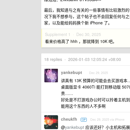
最后，我知道与之有关的一些事情有比较激烈的
况下我不想参与，这个帖子也不会回复任何与之有
家，以及能给妈妈换个新 iPhone 了。
Supplement 1 ·
Dec 30, 2025
看来价格高了 hhh ，那就降到 10K 吧。
18 replies
•
2026-01-03 12:05:24 +08:00
yankebupt
Dec 29, 2025
讲真有 13K 预算的可能会去买游戏本
桌面版显卡 4060Ti 能打到移动版
贵……
好处是不打游戏办公时可以拎着主机到处
能用这个东西的人不多啊
cheukfh
Dec 29, 2025 via iPhone
OP
@
yankebupt
应该还好？小主机和拓展坞