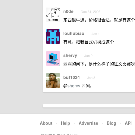
n0de
Dec 31, 2025
东西很牛逼，价格很合适，就是有这个需
louhubiao
Jan 1
有意，把我台式机换成这个
shervy
Jan 2
弱弱的问下，是什么样子的征文比赛呀
buf1024
Jan 3
@
shervy
同问。
About
·
Help
·
Advertise
·
Blog
·
API