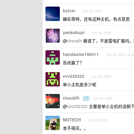
byicer
Dec 29, 2025
确实奇特，还有这种主机，有点意思
yankebupt
Dec 29, 2025
@
cheukfh
看错了，不是雷电扩展坞，
handsome198311
Dec 29, 2025 via A
告状赢了？
vvv232322
Dec 29, 2025
单小主机是多少呢
cheukfh
Dec 29, 2025
OP
@
vvv232322
主要是单小主机的话剩下
NI3TECH
Dec 30, 2025
舍不得买。。