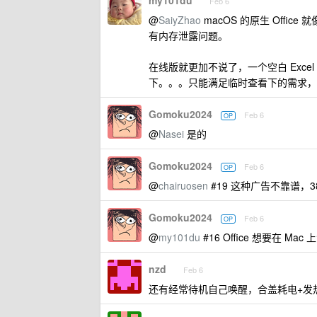
my101du
Feb 6
@
SaiyZhao
macOS 的原生 Offi
有内存泄露问题。
在线版就更加不说了，一个空白 Exce
下。。。只能满足临时查看下的需求，
Gomoku2024
Feb 6
OP
@
Nasei
是的
Gomoku2024
Feb 6
OP
@
chairuosen
#19 这种广告不靠谱，38
Gomoku2024
Feb 6
OP
@
my101du
#16 Office 想要在 
nzd
Feb 6
还有经常待机自己唤醒，合盖耗电+发热