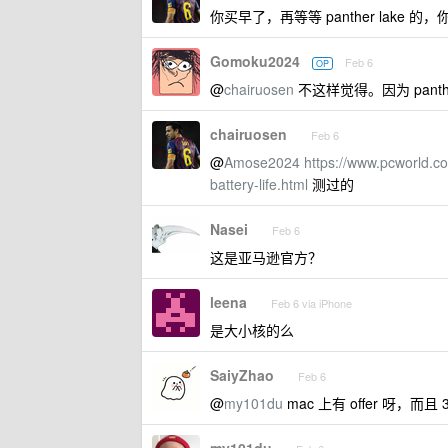
你买早了，再等等 panther lak
Gomoku2024
Feb 6
OP
@
chairuosen
不这样觉得。因为 pant
chairuosen
Feb 6
@
Amose2024
https://www.pcworld.co
battery-life.html
测过的
Nasei
Feb 6
这是亚马逊官方？
leena
Feb 6 via iPhone
是大小核的么
SaiyZhao
Feb 6
@
my101du
mac 上有 offer 呀，而且