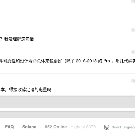
2
2
长？我没理解这句话
3
硬件可靠性和设计寿命总体来说更好（除了 2016-2018 的 Pro ，那几代确
3
笔记本，得接收薛定谔的电量吗
·
FAQ
·
Solana
·
852 Online
Highest 6679
·
Select Languag