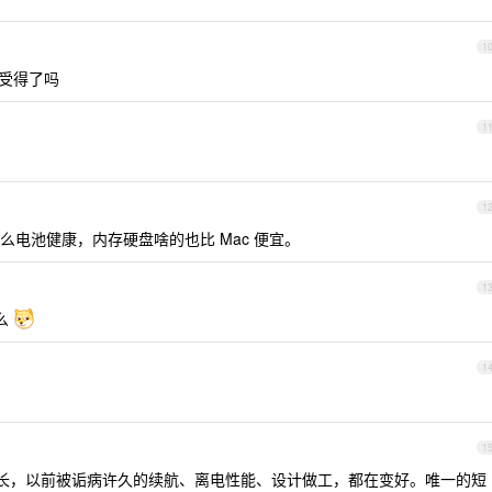
1
眼受得了吗
1
1
电池健康，内存硬盘啥的也比 Mac 便宜。
1
么
1
1
慢慢变长，以前被诟病许久的续航、离电性能、设计做工，都在变好。唯一的短