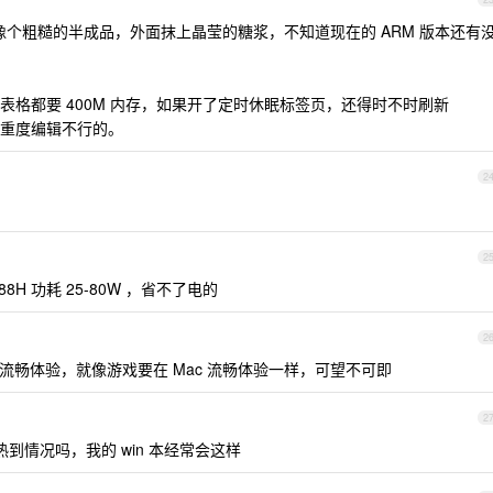
ce 就像个粗糙的半成品，外面抹上晶莹的糖浆，不知道现在的 ARM 版本还有
l 表格都要 400M 内存，如果开了定时休眠标签页，还得时不时刷新
重度编辑不行的。
2
2
8H 功耗 25-80W ，省不了电的
2
Mac 上流畅体验，就像游戏要在 Mac 流畅体验一样，可望不可即
2
到情况吗，我的 win 本经常会这样