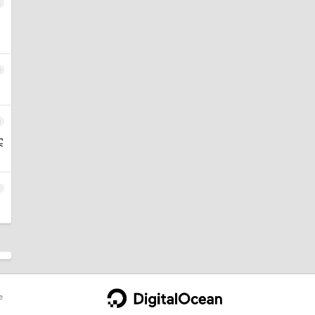
8
9
0
实
1
e