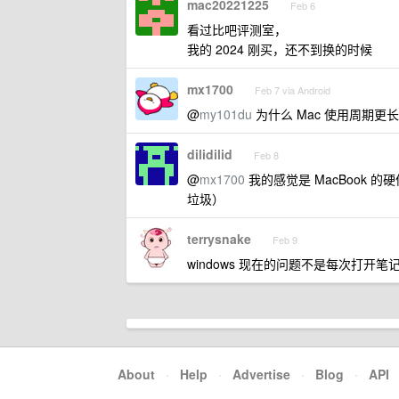
mac20221225
Feb 6
看过比吧评测室，
我的 2024 刚买，还不到换的时候
mx1700
Feb 7 via Android
@
my101du
为什么 Mac 使用周期更
dilidilid
Feb 8
@
mx1700
我的感觉是 MacBook 的
垃圾）
terrysnake
Feb 9
windows 现在的问题不是每次打开
About
·
Help
·
Advertise
·
Blog
·
API