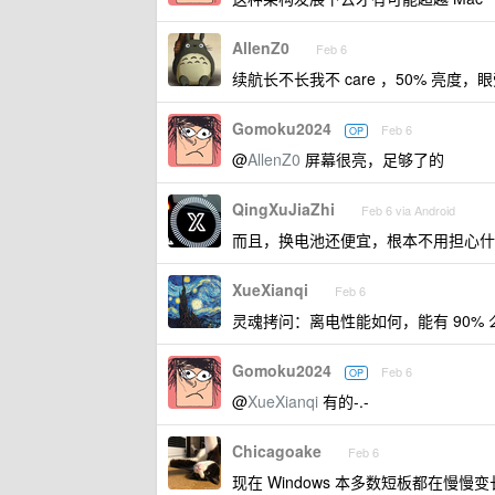
AllenZ0
Feb 6
续航长不长我不 care ，50% 亮度，
Gomoku2024
Feb 6
OP
@
AllenZ0
屏幕很亮，足够了的
QingXuJiaZhi
Feb 6 via Android
而且，换电池还便宜，根本不用担心什么
XueXianqi
Feb 6
灵魂拷问：离电性能如何，能有 90% 
Gomoku2024
Feb 6
OP
@
XueXianqi
有的-.-
Chicagoake
Feb 6
现在 Windows 本多数短板都在