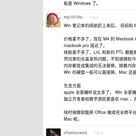
板是 Windows 了。
my101du
Feb 6
Win 笔记本的续航赶上来后， 目前和
价格差不多了，现在 M4 的 Macbook 
macbook pro 接近了。
续航差不多了，LnL 和新的 PTL 都能
然坑爹的合盖发热问题，不知道微软今
内存都变成集成的无法替换，随着内存
Win 的硬盘一般可以直接换，Mac 还
生态方面
apple 全家桶听说太多了， Win 全
独立开发者和数字游民更喜欢 mac ，办公更
啥时候微软能把 Office 做成完
Mac 呢。
chairuosen
Feb 6