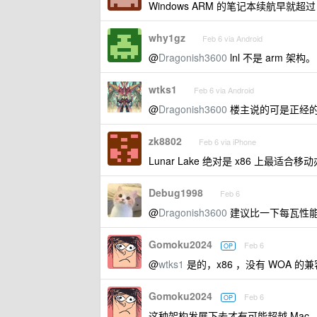
Windows ARM 的笔记本续航早就超过
why1gz
Feb 6 via Android
@
Dragonish3600
lnl 不是 arm 架构。
wtks1
Feb 6 via Android
@
Dragonish3600
楼主说的可是正经的 
zk8802
Feb 6 via iPhone
Lunar Lake 绝对是 x86 上最适合
Debug1998
Feb 6
@
Dragonish3600
建议比一下每瓦性
Gomoku2024
Feb 6
OP
@
wtks1
是的，x86 ，没有 WOA 的
Gomoku2024
Feb 6
OP
这种架构发展下去才有可能超越 Mac