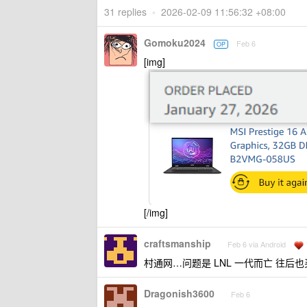
31 replies
•
2026-02-09 11:56:32 +08:00
Gomoku2024
Feb 6
OP
[img]
[/img]
craftsmanship
Feb 6 via Android
村通网…问题是 LNL 一代而亡 往后
Dragonish3600
Feb 6