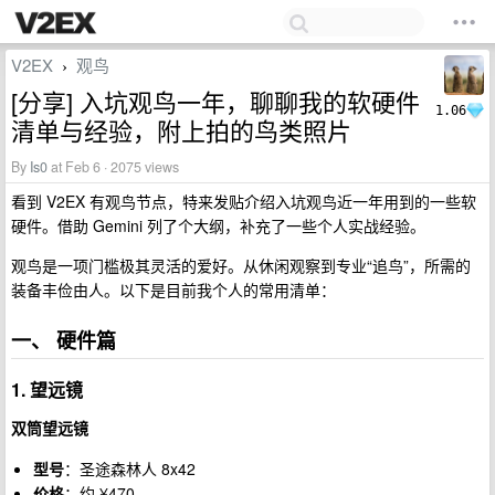
V2EX
观鸟
›
[分享] 入坑观鸟一年，聊聊我的软硬件
1.06
清单与经验，附上拍的鸟类照片
By
Is0
at Feb 6 · 2075 views
看到 V2EX 有观鸟节点，特来发贴介绍入坑观鸟近一年用到的一些软
硬件。借助 Gemini 列了个大纲，补充了一些个人实战经验。
观鸟是一项门槛极其灵活的爱好。从休闲观察到专业“追鸟”，所需的
装备丰俭由人。以下是目前我个人的常用清单：
一、 硬件篇
1. 望远镜
双筒望远镜
型号
：圣途森林人 8x42
价格
：约 ¥470