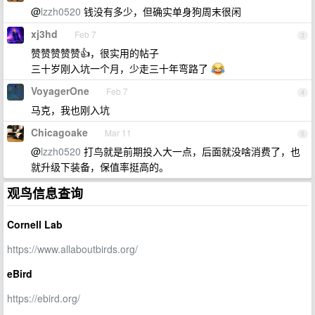
@
lzzh0520
钱没有多少，但确实单身狗周末很闲
xj3hd
Feb 7
3
赞赞赞赞赞👍，很实用的帖子
三十岁刚入坑一个月，少走三十年弯路了
VoyagerOne
Feb 7
4
马克，我也刚入坑
Chicagoake
Mar 11
5
@
lzzh0520
打鸟就是前期投入大一点，后面就没啥消费了，也
就升级下装备，保值率挺高的。
观鸟信息查询
Cornell Lab
https://www.allaboutbirds.org/
eBird
https://ebird.org/