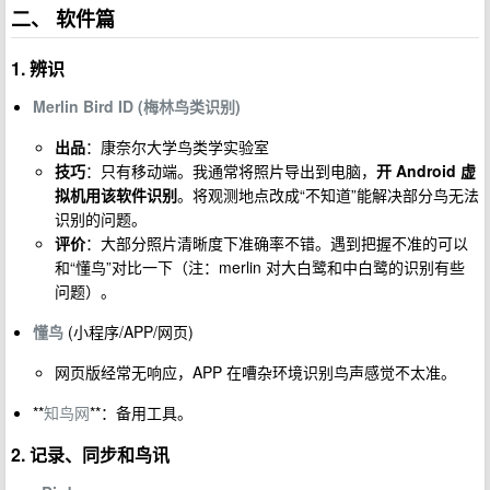
二、 软件篇
1. 辨识
Merlin Bird ID (梅林鸟类识别)
出品
：康奈尔大学鸟类学实验室
技巧
：只有移动端。我通常将照片导出到电脑，
开 Android 虚
拟机用该软件识别
。将观测地点改成“不知道”能解决部分鸟无法
识别的问题。
评价
：大部分照片清晰度下准确率不错。遇到把握不准的可以
和“懂鸟”对比一下（注：merlin 对大白鹭和中白鹭的识别有些
问题）。
懂鸟
(小程序/APP/网页)
网页版经常无响应，APP 在嘈杂环境识别鸟声感觉不太准。
**
知鸟网
**：备用工具。
2. 记录、同步和鸟讯