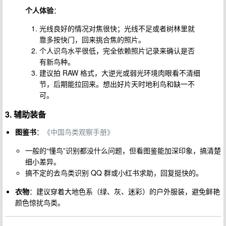
个人体验
：
光线良好的情况对焦很快；光线不足或者树林里就
靠多按快门，回来挑合焦的照片。
个人识鸟水平很低，完全依赖照片记录来确认是否
有新鸟种。
建议拍 RAW 格式，大逆光或弱光环境肉眼看不清细
节，后期能拉回来。想出好片天时地利鸟和缺一不
可。
3. 辅助装备
图鉴书
：
《中国鸟类观察手册》
一般的“懂鸟”识别都没什么问题，但看图鉴能加深印象，搞清楚
细小差异。
搞不定的去鸟类识别 QQ 群或小红书求助，回复挺快的。
衣物
：建议穿着大地色系（绿、灰、迷彩）的户外服装，避免鲜艳
颜色惊扰鸟类。