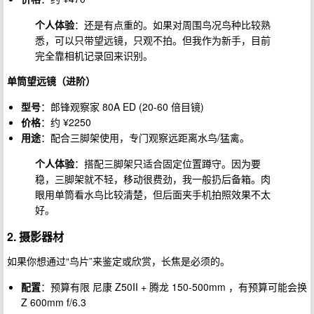
个人体验
：还是有点重的。如果对周围鸟况鸟种比较熟
悉，可以只带望远镜，只观不拍。但我作为新手，目前
完全靠相机记录回来识别。
单筒望远镜（进阶）
型号
：郎锋观察家 80A ED (20-60 倍目镜)
价格
：约 ¥2250
用途
：配合三脚架使用，专门观察远距离水鸟/猛禽。
个人体验
：搭配三脚架只适合固定位置蹲守。因为要
稳，三脚架就不轻，移动很费劲，我一般扔后备箱。肉
眼用单筒看水鸟比较清楚，但后面夹手机拍照效果不太
好。
2. 摄影器材
如果你想通过“鸟片”来鉴定或欣赏，长焦是必须的。
配置
：预算有限 尼康 Z50II + 腾龙 150-500mm ，有预算可能会换
Z 600mm f/6.3