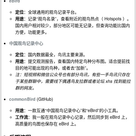
eBird
定位
：全球通用的观鸟记录平台。
用途
：记录“观鸟名录”，查看附近的观鸟热点（ Hotspots ）。
国内用户相对较少，部分地区可能无记录，但查询功能比国内
方便，功能更多。
中国观鸟记录中心
定位
：国内数据最全，鸟讯主要来源。
用途
：提交观测报告，查看国内特定鸟种分布图。适合提前找
目的地可能出现的鸟种，或者去“加新”。
注：短视频和微信公众号也有部分鸟讯，有些一手鸟讯只存在
于某些群聊中，需要线下偶遇鸟友拉群或者论坛 xhs 找到能拉
群的网友。
commonBird
(GitHub)
用途
：一款互通“中国观鸟记录中心”和“eBird”的小工具。
工作流
：我一般在观鸟记录中心记录，然后同步到 eBird 上，
高质量的鸟图也保存在 eBird 上。