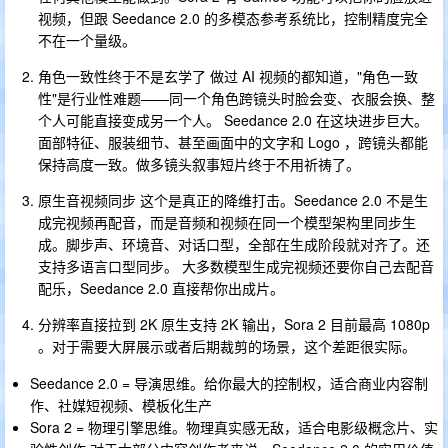
视频，但跟 Seedance 2.0 的多模态参考系统比，控制精度完全
不在一个量级。
角色一致性终于不是玄学了 做过 AI 视频的都知道，"角色一致
性"是行业性难题——同一个角色跨镜头时脸会变、衣服会换、整
个人可能直接变成另一个人。 Seedance 2.0 在这块进步巨大。
面部特征、服装细节、甚至画面中的文字和 Logo ，跨镜头都能
保持高度一致。做多镜头叙事短片终于不用祈祷了。
原生音视频同步 这个是真正的降维打击。Seedance 2.0 不是生
成完视频再配音，而是音频和视频在同一个模型架构里同步生
成。脚步声、环境音、对话口型，全部在生成阶段就对齐了。还
支持多语言口型同步。 大多数模型生成完视频还要你自己去配音
配乐，Seedance 2.0 直接帮你出成片。
分辨率直接拉到 2K 原生支持 2K 输出，Sora 2 目前最高 1080p
。对于需要大屏展示或者后期裁剪的场景，这个差距很实际。
Seedance 2.0 = 导演思维。给你最大的控制权，适合商业内容制
作、社媒短视频、模板化生产
Sora 2 = 物理引擎思维。物理真实感无敌，适合电影级概念片、实