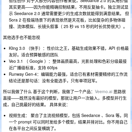
验性创作 对于大部分内容创作者来说，Seedance 2.0 的实用价值
其实更高——因为你能精确控制结果，不用反复抽卡。独立测试显
示 Seedance 2.0 通常需要更少的生成次数就能得到满意结果。 但
Sora 2 在极端场景下的表现依然是天花板，比如复杂的多物体碰
撞、流体模拟、长镜头叙事（ 25 秒 vs 15 秒的时长优势很大）。
其他选手也不能忽视
Kling 3.0 （快手）：性价比之王，基础生成效果不错，API 价格最
友好。适合预算敏感的团队
Veo 3.1 （ Google ）：整体画质最高，光影处理和色彩分级最接
近广播级标准，支持 60fps
Runway Gen-4：编辑能力最强，适合已有素材需要精修的工作流
结论还是那句话：没有全能选手，只有单项冠军。
所以我做了什么 基于这个判断，我做了一个产品：
Veemo.ai
思路很
直接——既然没有最好的模型，那就让用户一次输入，多模型并行生
成，自己挑最好的结果。 具体来说：
视频生成： 聚合了主流视频模型，包括 Seedance 、Sora 等。同
一个 prompt 可以同时发给多个模型，结果并排对比。你不用自己
在各平台之间反复横跳了。