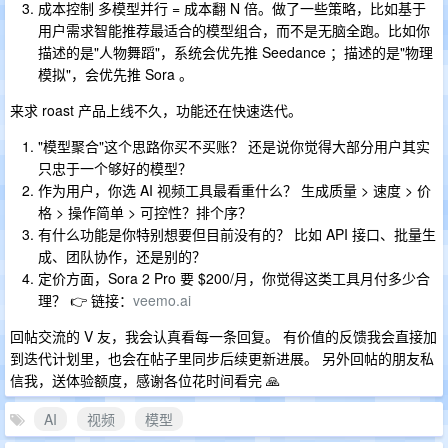
成本控制 多模型并行 = 成本翻 N 倍。做了一些策略，比如基于
用户需求智能推荐最适合的模型组合，而不是无脑全跑。比如你
描述的是"人物舞蹈"，系统会优先推 Seedance ；描述的是"物理
模拟"，会优先推 Sora 。
来求 roast 产品上线不久，功能还在快速迭代。
"模型聚合"这个思路你买不买账？ 还是说你觉得大部分用户其实
只忠于一个够好的模型？
作为用户，你选 AI 视频工具最看重什么？ 生成质量 > 速度 > 价
格 > 操作简单 > 可控性？排个序？
有什么功能是你特别想要但目前没有的？ 比如 API 接口、批量生
成、团队协作，还是别的？
定价方面，Sora 2 Pro 要 $200/月，你觉得这类工具月付多少合
理？ 👉 链接：
veemo.ai
回帖交流的 V 友，我会认真看每一条回复。 有价值的反馈我会直接加
到迭代计划里，也会在帖子里同步后续更新进展。 另外回帖的朋友私
信我，送体验额度，感谢各位花时间看完 🙏
AI
视频
模型