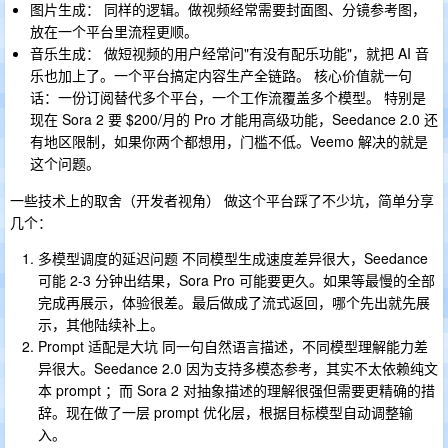
图片生成： 同样的逻辑。做视频经常需要封面图、分镜参考图，
放在一个平台里流程更顺。
音乐生成： 做短视频的用户经常问"有没有配乐功能"，就把 AI 音
乐也加上了。一个平台搞定内容生产全链路。 核心价值就一句
话：一份订阅替代多个平台，一个工作流覆盖多个模型。 特别是
现在 Sora 2 要 $200/月的 Pro 才能用高级功能，Seedance 2.0 还
有地区限制，如果你两个都想用，门槛不低。Veemo 解决的就是
这个问题。
一些技术上的取舍（开发者视角） 做这个平台踩了不少坑，简单分享
几个：
多模型调度的延迟问题 不同模型生成速度差异很大，Seedance
可能 2-3 分钟出结果，Sora Pro 可能要更久。如果等最慢的全部
完成再展示，体验很差。最后做成了流式返回，哪个先出就先展
示，其他陆续补上。
Prompt 适配是大坑 同一句自然语言描述，不同模型理解能力差
异很大。Seedance 2.0 因为支持多模态参考，其实不太依赖纯文
本 prompt ；而 Sora 2 对抽象描述的理解很强但需要更精确的措
辞。现在做了一层 prompt 优化层，根据目标模型自动调整输
入。