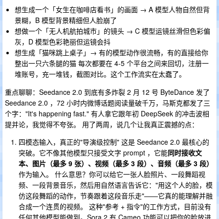
想生成一个「女生在咖啡店看书」的画面 → A 模型人物自然但背
景糊，B 模型背景精细但人脸崩了
想做一个「无人机航拍城市」的镜头 → C 模型运镜丝滑但色彩偏
灰，D 模型色彩艳丽但运镜会抖
想生成「猫咪跳上桌子」→ 有的模型动作很流畅，有的直接给你
整出一只六条腿的猫 每次都要在 4-5 个平台之间来回切，注册一
堆账号，充一堆钱，截图对比。这个工作流实在太蠢了。
重点聊聊：Seedance 2.0 到底有多炸裂 2 月 12 号 ByteDance 发了
Seedance 2.0 ，72 小时内微博话题阅读量破千万，马斯克都发了三
个字："It's happening fast." 有人拿它跟年初 DeepSeek 的冲击波相
提并论，我觉得不夸张。 用了两周，说几个让我真正震撼的点：
四模态输入，真正的"导演级控制" 这是 Seedance 2.0 最核心的
突破。它不像其他模型只接受文字 prompt ，它能
同时接收文
本、图片（最多 9 张）、视频（最多 3 段）、音频（最多 3 段）
作为输入。 什么意思？你可以给它一张人脸照片、一段舞蹈视
频、一段背景音乐，然后用自然语言告诉它："用这个人的脸，模
仿这段舞蹈的动作，节奏跟着这段音乐走"——它真的能理解并融
合成一个连贯的视频。 这种"参考 + 指令"的工作方式，目前没有
任何其他模型能做到。Sora 2 有 Cameo 功能可以把你的脸放进