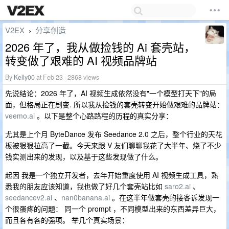
V2EX
分享创造
›
2026 年了，我从做捡钱的 Ai 套壳站，
转变做了艰难的 AI 视频品牌站
By
Kelly00
at Feb 23 · 2868 views
先说结论：2026 年了，AI 视频生成依然没有"一个模型打天下"的局
面，但格局正在剧变. 所以我从捡钱的套壳转变开始做艰难的品牌站：
veemo.ai
。以下是整个心路路程的历程的真实分享：
尤其是上个月 ByteDance 发布 Seedance 2.0 之后，整个行业的天花
板被狠狠拉高了一截。今天来跟 V 友们聊聊我花了大半年、烧了不少
钱实测出来的发现，以及基于这些发现做了什么。
起因 我是一个独立开发者，去年开始重度使用 AI 视频生成工具，熟
悉我的朋友应该知道，我也做了好几个套壳站比如
saro2.ai
、
seedancev2.ai
、
nan0banana.ai
。在这半年做套壳的接客诉发现一
个很蛋疼的问题： 同一个 prompt ，不同模型出来的东西差异巨大，
而且各有各的强项。 举几个真实场景：