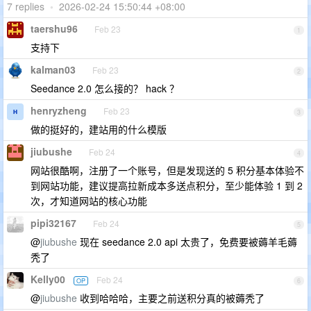
7 replies
•
2026-02-24 15:50:44 +08:00
taershu96
Feb 23
1
支持下
kalman03
Feb 23
2
Seedance 2.0 怎么接的？ hack ？
henryzheng
Feb 23
3
做的挺好的，建站用的什么模版
jiubushe
Feb 24
4
网站很酷啊，注册了一个账号，但是发现送的 5 积分基本体验不
到网站功能，建议提高拉新成本多送点积分，至少能体验 1 到 2
次，才知道网站的核心功能
pipi32167
Feb 24
5
@
jiubushe
现在 seedance 2.0 api 太贵了，免费要被薅羊毛薅
秃了
Kelly00
Feb 24
OP
6
@
jiubushe
收到哈哈哈，主要之前送积分真的被薅秃了