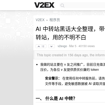
V2EX
程序员
›
AI 中转站黑话大全整理，
转站，用的不明不白
v2exgo
·
Mar 5
· 40150 views
12
This topic created in 156 days ago, the info
我做的站主要在 v 友之间推广，目前日充值流
压价，为各位 v 友提供质优价廉的 token
安全警示：
在使用任何中转服务前，请务
文件等手段，避免敏感数据被 AI 读取并
一、 什么是 AI 中转？