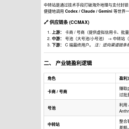
中转站是通过技术手段打破海外地理与支付封锁
便捷地调用
Codex / Claude / Gemini
等世界一流
🔗 供应链条 (CCMAX)
上游：
卡商 / 号商（提供虚拟信用卡、批
中游：
号池（大号池/小号池） → 中转站
下游：
C 端最终用户。
注：逆向渠道链条相
二、 产业链盈利逻辑
角色
盈利
赚取
卡商 / 号商
过批
利用
号池
Ant
整合
中转站
差额