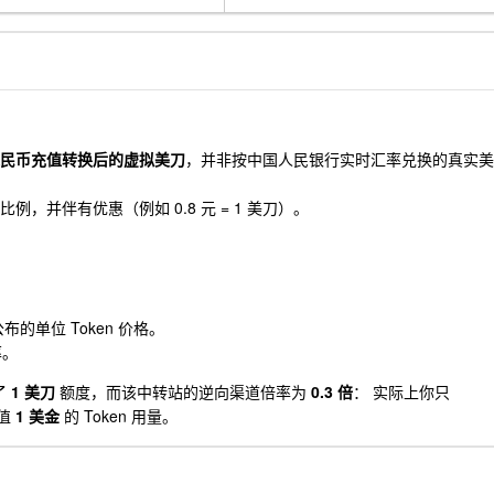
民币充值转换后的虚拟美刀
，并非按中国人民银行实时汇率兑换的真实美
比例，并伴有优惠（例如 0.8 元 = 1 美刀）。
官方公布的单位 Token 价格。
率。
了
1 美刀
额度，而该中转站的逆向渠道倍率为
0.3 倍
： 实际上你只
值
1 美金
的 Token 用量。