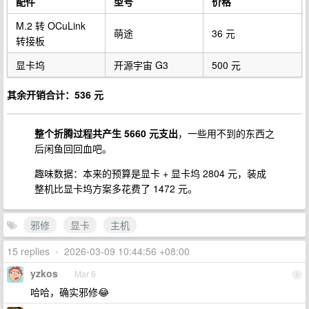
配件
型号
价格
M.2 转 OCuLink
萌途
36 元
转接板
显卡坞
开源宇宙 G3
500 元
其余开销合计：536 元
整个折腾过程共产生 5660 元支出
，一些用不到的东西之
后闲鱼回回血吧。
趣味数据：本来的预算是显卡 + 显卡坞 2804 元，装成
整机比显卡坞方案多花费了 1472 元。
邪修
显卡
主机
15 replies
•
2026-03-09 10:44:56 +08:00
yzkos
Mar 6
1
哈哈，确实邪修😂