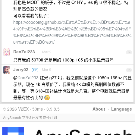
我也是 MODT 的板子，不过是 Q1HY 。es 的 u 很不稳定，特
别是高负载的情况
可以看看我的机子：
https://cooooing.github.io/%E8%AE%B0%E5%BD%95%E7%9
4%9F%E6%B4%BB/%E8%AE%B0%E5%BD%95%E7%94%9F
%E6%B4%BB/%E6%98%AF%E6%96%B0%E7%94%B5%E8%
84%91%EF%BC%81/
DanZai233
Mar 9
14
只有我的 5070ti 还是用的 1080p 165 的小米显示器吗
Jerry02
Mar 9
OP
15
@
DanZai233
红米 g27 吗，我之前就是这个 1080p 165hz 的显
示器，现在 4k 白菜价了，我看纯 4k 单模的高刷四位数都不
到，等一等 618+国补估计也就是大几百。整个电脑就显示器是
最最有性价比的
© 2026 V2EX · 50ms · 3.9.8.5
About
·
Language
AnySearch 学生&开发者成长计划