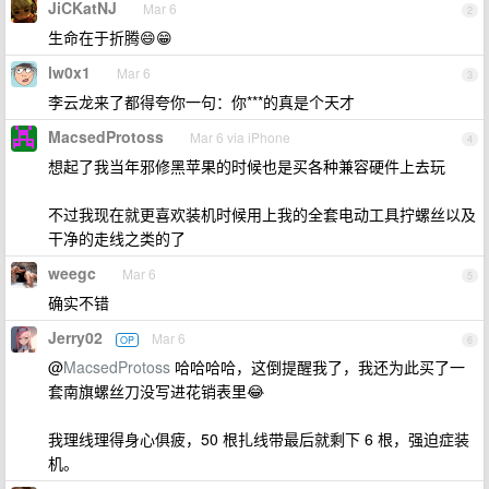
JiCKatNJ
Mar 6
2
生命在于折腾😄😁
lw0x1
Mar 6
3
李云龙来了都得夸你一句：你***的真是个天才
MacsedProtoss
Mar 6 via iPhone
4
想起了我当年邪修黑苹果的时候也是买各种兼容硬件上去玩
不过我现在就更喜欢装机时候用上我的全套电动工具拧螺丝以及
干净的走线之类的了
weegc
Mar 6
5
确实不错
Jerry02
Mar 6
OP
6
@
MacsedProtoss
哈哈哈哈，这倒提醒我了，我还为此买了一
套南旗螺丝刀没写进花销表里😂
我理线理得身心俱疲，50 根扎线带最后就剩下 6 根，强迫症装
机。