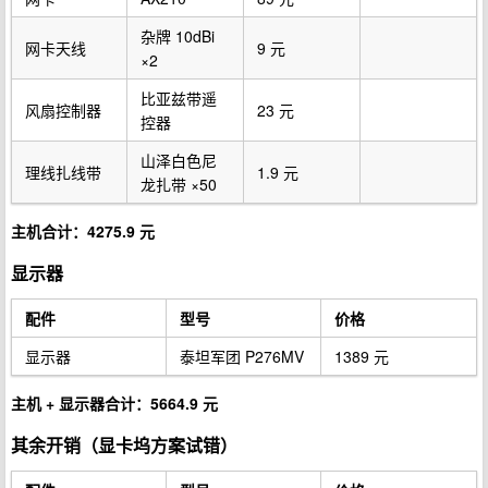
杂牌 10dBi
网卡天线
9 元
×2
比亚兹带遥
风扇控制器
23 元
控器
山泽白色尼
理线扎线带
1.9 元
龙扎带 ×50
主机合计：4275.9 元
显示器
配件
型号
价格
显示器
泰坦军团 P276MV
1389 元
主机 + 显示器合计：5664.9 元
其余开销（显卡坞方案试错）