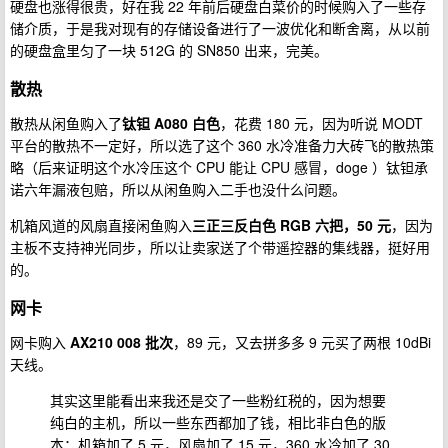
硬盘也涨得很贵，好在我 22 年前后硬盘白菜价的时候购入了一些存
储介质，于是我对现有的存储设备进行了一波优化和断舍离，从以前
的硬盘盒里匀了一块 512G 的 SN850 出来，完美。
散热
散热从闲鱼购入了
钛钽 A080 白色
，花费 180 元，因为听说 MODT
平台的散热不一定好，所以选了这个 360 水冷准备力大砖飞的散热策
略（后来证明这个水冷压这个 CPU 能让 CPU 感冒，doge ）钛钽承
诺六年漏液包赔，所以从闲鱼购入二手也没什么问题。
机箱风道的风扇直接闲鱼购入
三正三反白色 RGB 六把，50 元
，因为
主板不支持神光同步，所以让卖家送了个带遥控器的集线器，挺好用
的。
网卡
网卡购入
AX210 008 批次
，89 元，又去拼多多 9 元买了两根 10dBi
天线。
其实这里能看出来我还是交了一些粉红税的，因为想要
纯白的主机，所以一些东西都加了钱，相比非白色的版
本：机箱加了 5 元，风扇加了 15 元，360 水冷加了 30