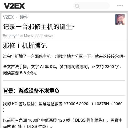
V2EX
硬件
›
记录一台邪修主机的诞生~
By
Jerry02
at Mar 6 · 3330 views
邪修主机折腾记
过完年折腾了一台邪修主机，想找个地方分享一下，就来这碎碎念吧~
全文古法手搓，文字 AI 率 0%，梦到哪句说哪句，正文约 2300 字，
阅读需要 5-8 分钟。
背景：游戏设备不堪重负
我的 PC 游戏设备：型号是拯救者 Y7000P 2020 （ 10875H + 2060
）
以前打三角洲 1080P 中低画质 120 帧（ DLSS 性能优先），黑猴中
画质 60 帧（ DLSS 性能）。