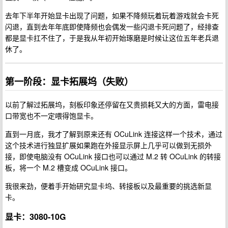
去年下半年开始显卡出现了问题，如果不降频玩着玩着游戏就会卡死
闪退，直到去年年底即使降频也会偶发一些闪退卡死问题了，经排查
都是显卡扛不住了，于是我从年初开始琢磨是时候让这位五年老兵退
休了。
第一阶段：显卡拓展坞（失败）
以前了解过拓展坞，刻板印象还停留在又贵损耗又大的方面，雷电接
口带宽也不一定喂得饱显卡。
直到一月底，我才了解到原来还有 OCuLink 连接这样一个技术，通过
这个技术进行独显扩展如果跑在外接显示屏上几乎可以做到无损外
接，即使电脑没有 OCuLink 接口也可以通过 M.2 转 OCuLink 的转接
板，将一个 M.2 槽变成 OCuLink 接口。
我很来劲，便着手开始研究显卡坞、转接板以及最重要的挑选新显
卡。
显卡：3080-10G