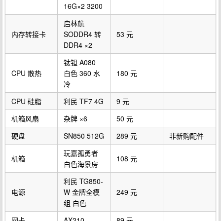
16G×2 3200
启林航
内存转接卡
SODDR4 转
53 元
DDR4 ×2
钛钽 A080
CPU 散热
白色 360 水
180 元
冷
CPU 硅脂
利民 TF7 4G
9 元
机箱风扇
杂牌 ×6
50 元
硬盘
SN850 512G
289 元
非新购配件
玩嘉孤勇者
机箱
108 元
白色海景房
利民 TG850-
电源
W 金牌全模
249 元
组 白色
网卡
AX210
89 元