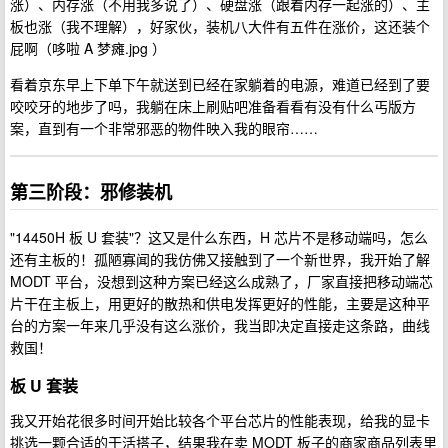
涨）、内存涨（不用我多说了）、硬盘涨（跟着内存一起涨的）、主
板也涨（我不理解），好家伙，装机八大件有五件在涨价，这还装个
屁啊（哆啦 A 梦瘫.jpg ）
看着京东早上下单下午就送到已经在家躺着的电源，难道已经到了要
咬咬牙的地步了吗，我躺在床上刷贴吧准备看看有没有什么丐版方
案，直到有一个非常邪恶的物件映入我的眼帘……
第三阶段：邪修装机
"14450H 板 U 套装"？这又是什么东西，H 芯片不是移动端吗，怎么
还有主板的！孤陋寡闻的我仿佛又接触到了一个新世界，我开始了解
MODT 平台，没想到这种方案已经这么成熟了，厂家直接把移动端芯
片干在主板上，用更好的散热和供电发挥更好的性能，主要是这种平
台的方案一年来几乎没有这么涨价，我当即决定直接走这条路，曲线
救国！
板 U 套装
我又开始花很多时间开始比较各个平台芯片的性能表现，给我的显卡
挑选一颗合适的干活搭子，结果我在卖 MODT 板子的商家商品列表里