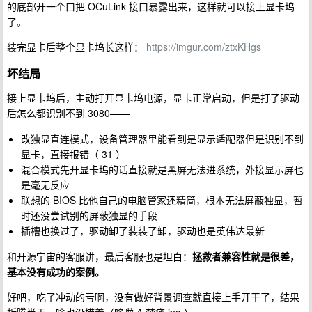
的底部开一个口把 OCuLink 接口暴露出来，这样就可以接上显卡坞
了。
装完显卡后整个显卡坞长这样：
https://imgur.com/ztxKHgs
坏结局
接上显卡坞后，主动打开显卡坞电源，显卡正常启动，但是打了驱动
后怎么都识别不到 3080——
改独显直连模式，设备管理器里能看到是显示适配器但是识别不到
显卡，直接报错（ 31 ）
混合模式先开显卡坞的话直接就是黑屏无法进系统，外接显示屏也
是毫无反应
联想的 BIOS 比他自己的电脑管家还精简，根本无法屏蔽独显，暂
时还没尝试别的屏蔽独显的手段
插槽也换过了，驱动卸了装装了卸，驱动也是英伟达最新
和开源宇宙的客服讲，最后客服也是坦白：
拯救者兼容性就是很差，
基本没有成功的案例。
好吧，吃了冲动的亏啊，没有做好背景调查就直接上手开干了，结果
折腾半天，啥也没捞着（哆啦 A 梦瘫.jpg ）