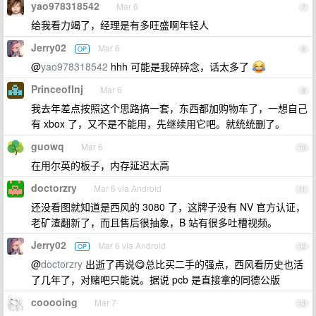
yao978318542
Mar 6
7
给我看力竭了，经理是有多旺盛啊年轻人
Jerry02
Mar 6
OP
8
@
yao978318542
hhh 可能是我碎碎念，话太多了
PrinceofInj
Mar 6
9
我去年差点按照这个思路搞一套，东西都加购物车了，一想自己
有 xbox 了，又不是不能用，先继续用它吧。就统统删了。
guowq
Mar 6
10
在用尔英的板子，内存延迟太高
doctorzry
Mar 6 via Android
11
还没看图就知道是西风的 3080 了，这牌子没有 NV 官方认证，
老矿渣翻新了，而且售后很抽象，B 站有很多吐槽视频。
Jerry02
Mar 6 via Android
OP
12
@
doctorzry
出逝了再说😋总比买二手的强点，西风看历史也活
了几年了，对赌吧只能说。据说 pcb 是直接拿的同德公版
cooooing
Mar 7
13