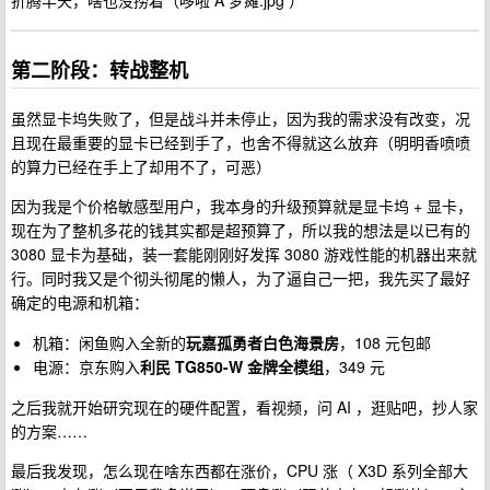
第二阶段：转战整机
虽然显卡坞失败了，但是战斗并未停止，因为我的需求没有改变，况
且现在最重要的显卡已经到手了，也舍不得就这么放弃（明明香喷喷
的算力已经在手上了却用不了，可恶）
因为我是个价格敏感型用户，我本身的升级预算就是显卡坞 + 显卡，
现在为了整机多花的钱其实都是超预算了，所以我的想法是以已有的
3080 显卡为基础，装一套能刚刚好发挥 3080 游戏性能的机器出来就
行。同时我又是个彻头彻尾的懒人，为了逼自己一把，我先买了最好
确定的电源和机箱：
机箱：闲鱼购入全新的
玩嘉孤勇者白色海景房
，108 元包邮
电源：京东购入
利民 TG850-W 金牌全模组
，349 元
之后我就开始研究现在的硬件配置，看视频，问 AI ，逛贴吧，抄人家
的方案……
最后我发现，怎么现在啥东西都在涨价，CPU 涨（ X3D 系列全部大