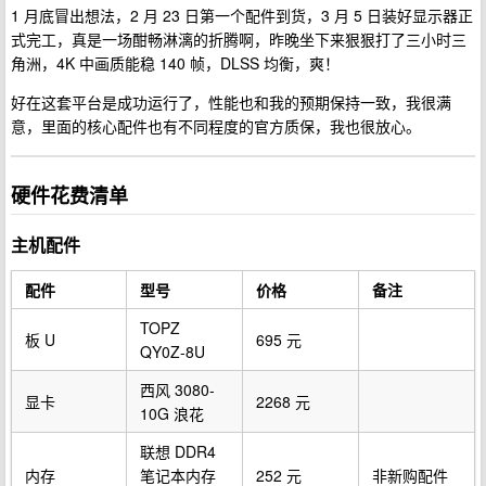
1 月底冒出想法，2 月 23 日第一个配件到货，3 月 5 日装好显示器正
式完工，真是一场酣畅淋漓的折腾啊，昨晚坐下来狠狠打了三小时三
角洲，4K 中画质能稳 140 帧，DLSS 均衡，爽！
好在这套平台是成功运行了，性能也和我的预期保持一致，我很满
意，里面的核心配件也有不同程度的官方质保，我也很放心。
硬件花费清单
主机配件
配件
型号
价格
备注
TOPZ
板 U
695 元
QY0Z-8U
西风 3080-
显卡
2268 元
10G 浪花
联想 DDR4
内存
笔记本内存
252 元
非新购配件