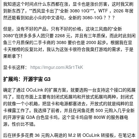
我知道这个时间点什么东西都在涨，显卡也是涨价厉害，这时我又刷
到新东西了，**西风显卡出了"全新 3080 10G"**。WTF ，2026 年居
然还能看到如此小众的中文语句，全新的 3080-10G ？？？
但是，没有不好的产品，只有不好的价格，这块三风扇的"全新
3080"在拼多多多人团只要 2268 元，并且有三年质保，而此时此刻闲
鱼三个月质保的二手卡商的 3080 要价也是 2000 起步。根据我在显
卡天梯榜的反复比对，我认为这张卡很符合我臭打游戏的需求，于是
果断拿下！
显卡长这样：
https://imgur.com/ASr1TkK
扩展坞：开源宇宙 G3
确定了通过 OCuLink 的扩展方案，就要选购一台支持这个接口的拓展
坞了，现在市面上主要有封闭式拓展坞和开放式拓展坞两种，封闭式
的就像一个小机箱，把显卡和电源都塞进去，开放式的就是纯粹的显
卡裸露工作了。我选择了前者，并且在闲鱼花费 500 元购入几乎全新
的开源宇宙 G3A 白色显卡坞，这个显卡坞自带 800W 的服务器电
源，性价比不错。
后在拼多多花费 36 元购入萌途的 M.2 转 OCuLink 转接板，在笔记本