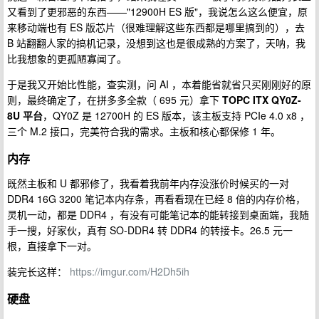
又看到了更邪恶的东西——"12900H ES 版"，我说怎么这么便宜，原
来移动端也有 ES 版芯片（很难理解这些东西都是哪里搞到的），去
B 站翻翻人家的搞机记录，没想到这也是很成熟的方案了，天呐，我
比我想象的更孤陋寡闻了。
于是我又开始比性能，查实测，问 AI ，本着能省就省只买刚刚好的原
则，最终确定了，在拼多多全款（ 695 元）拿下
TOPC ITX QY0Z-
8U 平台
，QY0Z 是 12700H 的 ES 版本，该主板支持 PCIe 4.0 x8 ，
三个 M.2 接口，完美符合我的需求。主板和核心都保修 1 年。
内存
既然主板和 U 都邪修了，我看着我前年内存没涨价时候买的一对
DDR4 16G 3200 笔记本内存条，再看看现在已经 8 倍的内存价格，
灵机一动，都是 DDR4 ，有没有可能笔记本的能转接到桌面端，我随
手一搜，好家伙，真有 SO-DDR4 转 DDR4 的转接卡。26.5 元一
根，直接拿下一对。
装完长这样：
https://imgur.com/H2Dh5ih
硬盘