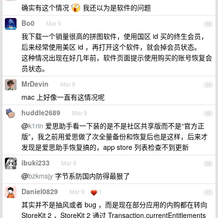
确实有这个情况
我还以为是软件的问题
Bo0
Mar 9
13
我下载一个销量很高的拼图软件，使用国区 id 买的终生会员，
后来经常使用美区 id ，再打开这个软件，就会掉会员状态。
这种情况出现在好几年前，软件页面提示使用购买的账号恢复会
员状态。
MrDevin
Mar 9
14
mac 上好像一直有这情况呢
huddle2689
Mar 9
15
@
k1rin
爱思助手看一下装的是不是社区共享版而不是“官方正
版”，我之前用爱思做了次全量备份和恢复后也是这样，后来才
发现是爱思助手恢复搞的，app store 列表检查不到更新
ibuki233
Mar 9
16
@
bzkmsjy
字节系防国内防得最狠了
Daniel0829
Mar 9
1
17
其实并不是抽风或者 bug ，而是现在部分应用的内购都在转向
StoreKit 2 ，StoreKit 2 通过 Transaction.currentEntitlements