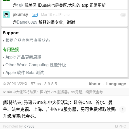
@
18k
我美区 ID,商店也是美区,大陆的 app,正常更新
pkumsy
Mar 10 via iPhone
OP
23
@
Daniel0829
解释的很专业，谢谢
Support
根据产品序列号查看状态
›
有用链接
Apple 产品更新周期
›
Other World Computing 性能升级
›
Apple 软件 Beta 测试
›
© 2026 V2EX · 57ms · 3.9.8.5
About
·
Language
618年中大促即将结束：国内外VPS服务器，99元起，续费代金券
[即将结束] 腾讯云618年中大促活动：硅谷CN2、首尔、曼
›
谷、法兰克福、上海、广州VPS服务器，另可免费领取续费/
升级/新购代金券。
Promoted by
id7368
PRO