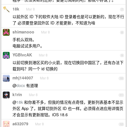
18k
Mar 8
7
以前外区 ID 下的软件大陆 ID 登录着也是可以更新的，现在不行
了 必须要登录回外区 ID 才能更新，不知道为啥
shimanooo
Mar 8
8
手机么双持。
电脑试试多用户。
YGBlvcAK
Mar 8
9
以前切换到港区买的小火箭，现在切换回中国区了，还有办法下
载到吗？同一个 id 切换的
mhj144007
Mar 8
10
@
docx
有道理
k1rin
Mar 8
11
@
18k
和你差不多，但我的情况有点奇怪，更新列表基本不显示
外区 App 了，就算切到外区 ID 也一样。必须得点进应用详情页
才会显示有更新按钮。iOS 18.6
a632079
Mar 8
12