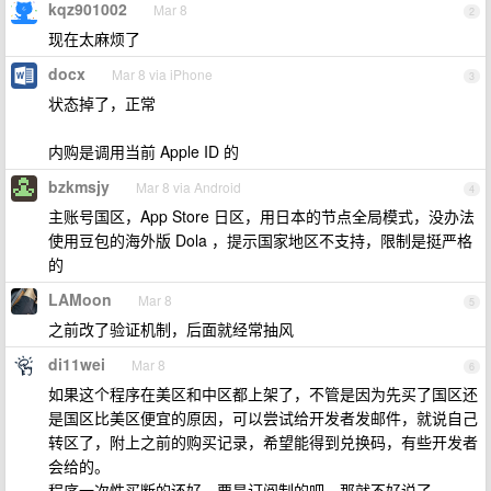
kqz901002
Mar 8
2
现在太麻烦了
docx
Mar 8 via iPhone
3
状态掉了，正常
内购是调用当前 Apple ID 的
bzkmsjy
Mar 8 via Android
4
主账号国区，App Store 日区，用日本的节点全局模式，没办法
使用豆包的海外版 Dola ，提示国家地区不支持，限制是挺严格
的
LAMoon
Mar 8
5
之前改了验证机制，后面就经常抽风
di11wei
Mar 8
6
如果这个程序在美区和中区都上架了，不管是因为先买了国区还
是国区比美区便宜的原因，可以尝试给开发者发邮件，就说自己
转区了，附上之前的购买记录，希望能得到兑换码，有些开发者
会给的。
程序一次性买断的还好，要是订阅制的吧，那就不好说了。