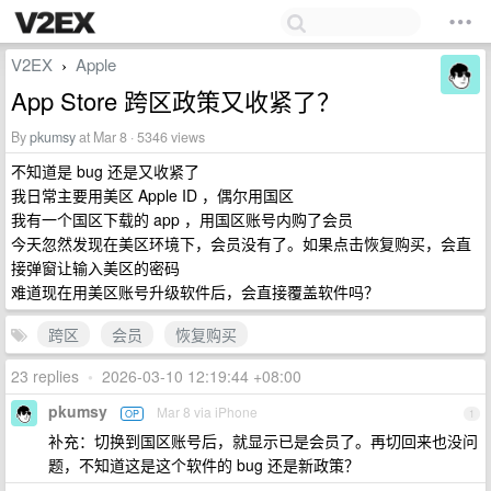
V2EX
Apple
›
App Store 跨区政策又收紧了？
By
pkumsy
at Mar 8 · 5346 views
不知道是 bug 还是又收紧了
我日常主要用美区 Apple ID ，偶尔用国区
我有一个国区下载的 app ，用国区账号内购了会员
今天忽然发现在美区环境下，会员没有了。如果点击恢复购买，会直
接弹窗让输入美区的密码
难道现在用美区账号升级软件后，会直接覆盖软件吗？
跨区
会员
恢复购买
23 replies
•
2026-03-10 12:19:44 +08:00
pkumsy
Mar 8 via iPhone
OP
1
补充：切换到国区账号后，就显示已是会员了。再切回来也没问
题，不知道这是这个软件的 bug 还是新政策？