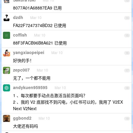
13
8077A01A68887EA9 已用
dzdh
Mar 10
14
FA22F7247374BD32 已使用
coffish
Mar 10
15
88F3FACB96B8A621 已使用
yangxiaopeipei
Mar 10
16
好快的手！
zepc007
Mar 10
17
无了，一个都不能用
andykuen959595
Mar 10
18
1 、每次都要手动点击激活当前页面吗？
2 、我的 V2 底部找不到闪电，小红书可以的，我用了 V2EX
Next V2Next
ggbond2
Mar 10
19
大佬还有码吗