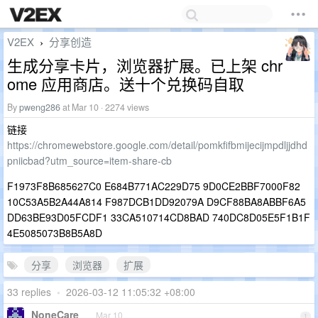
V2EX
分享创造
›
生成分享卡片，浏览器扩展。已上架 chr
ome 应用商店。送十个兑换码自取
By
pweng286
at Mar 10 · 2274 views
链接
https://chromewebstore.google.com/detail/pomkfifbmijecijmpdljjdhd
pniicbad?utm_source=item-share-cb
F1973F8B685627C0 E684B771AC229D75 9D0CE2BBF7000F82
10C53A5B2A44A814 F987DCB1DD92079A D9CF88BA8ABBF6A5
DD63BE93D05FCDF1 33CA510714CD8BAD 740DC8D05E5F1B1F
4E5085073B8B5A8D
分享
浏览器
扩展
33 replies
•
2026-03-12 11:05:32 +08:00
NoneCare
Mar 10
1