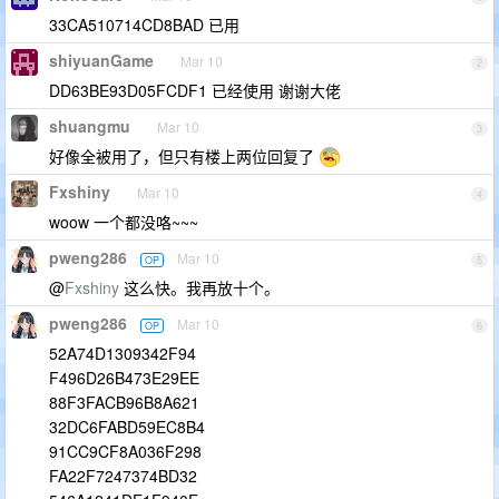
33CA510714CD8BAD 已用
shiyuanGame
Mar 10
2
DD63BE93D05FCDF1 已经使用 谢谢大佬
shuangmu
Mar 10
3
好像全被用了，但只有楼上两位回复了
Fxshiny
Mar 10
4
woow 一个都没咯~~~
pweng286
Mar 10
OP
5
@
Fxshiny
这么快。我再放十个。
pweng286
Mar 10
OP
6
52A74D1309342F94
F496D26B473E29EE
88F3FACB96B8A621
32DC6FABD59EC8B4
91CC9CF8A036F298
FA22F7247374BD32