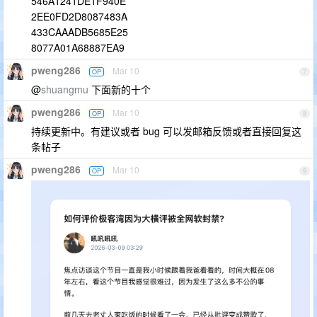
546A1241DE1F940E
2EE0FD2D8087483A
433CAAADB5685E25
8077A01A68887EA9
pweng286
Mar 10
OP
7
@
shuangmu
下面新的十个
pweng286
Mar 10
OP
8
持续更新中。有建议或者 bug 可以发邮箱反馈或者直接回复这
条帖子
pweng286
Mar 10
OP
9