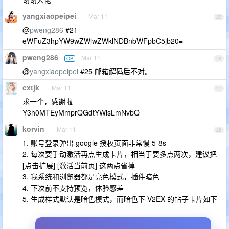
yangxiaopeipei
Mar 11
25
@
pweng286
#21
eWFuZ3hpYW9wZWlwZWklNDBnbWFpbC5jb20=
pweng286
Mar 11
OP
26
@
yangxiaopeipei
#25 邮箱解码后不对。
cxtjk
Mar 11
27
求一个，感谢啦
Y3h0MTEyMmprQGdtYWlsLmNvbQ==
korvin
Mar 11
28
1. 账号登录弹出 google 授权页面非常慢 5-8s
2. 每次要手动激活再点生成卡片，相当于要多点两次，建议把
[点击扩展] [激活当前页] 这两点省掉
3. 我系统和浏览器都是亮色模式，插件暗色
4. 下次前不支持预览，体验感差
5. 生成样式默认是暗色模式，而暗色下 V2EX 的帖子卡片如下