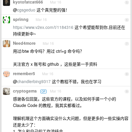
kyotofatcat666
Mar 16
5
@
cgsgeduo
这个真完整的强！
sprinng
Mar 16
6
https://www.v2ex.com/t/1184316
这个希望能帮到你,目前还在
持续更新中~
Need4more
Mar 16
7
用过/btw 命令吗？用过 ctrl+g 命令吗？
关注官方 x 账号和 github ，这些是第一手资料
remember5
Mar 16
8
@
chandlerbing9317
这个教程不错，我也在学习
cryptogems
Mar 16
OP
9
感谢各位回复。这些官方的课程，以及如何手搓一个小的
Claude Code 的教程，我其实都看过。
理解机理这个方面确实没什么大问题，但是更多的一些实操内容
还是太少了：
1. 怎么和自己的工作流结合