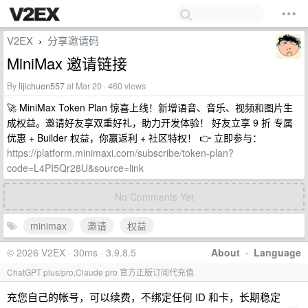
V2EX
分享邀请码
›
MiniMax 邀请链接
By
lijichuen557
at Mar 20 · 460 views
🚀 MiniMax Token Plan 惊喜上线！新增语音、音乐、视频和图片生
成权益。邀请好友享双重好礼，助力开发体验！ 好友立享 9 折 专属
优惠 + Builder 权益，你赢返利 + 社区特权！ 👉 立即参与：
https://platform.minimaxi.com/subscribe/token-plan?
code=L4PI5Qr28U&source=link
No Comments Yet
minimax
邀请
权益
© 2026 V2EX · 30ms · 3.9.8.5
About
·
Language
ChatGPT plus/pro,Claude pro 官方正版订阅代充值
充您自己的帐号，可以续费，不绑定任何 ID 和卡，长期稳定