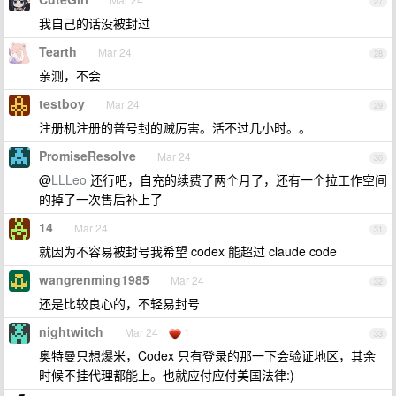
27
我自己的话没被封过
Tearth
Mar 24
28
亲测，不会
testboy
Mar 24
29
注册机注册的普号封的贼厉害。活不过几小时。。
PromiseResolve
Mar 24
30
@
LLLeo
还行吧，自充的续费了两个月了，还有一个拉工作空间
的掉了一次售后补上了
14
Mar 24
31
就因为不容易被封号我希望 codex 能超过 claude code
wangrenming1985
Mar 24
32
还是比较良心的，不轻易封号
nightwitch
Mar 24
1
33
奥特曼只想爆米，Codex 只有登录的那一下会验证地区，其余
时候不挂代理都能上。也就应付应付美国法律:)