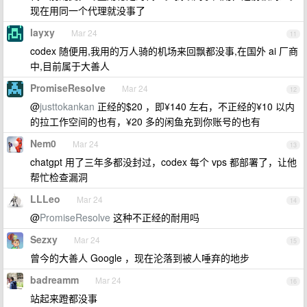
现在用同一个代理就没事了
layxy
Mar 24
11
codex 随便用,我用的万人骑的机场来回飘都没事,在国外 ai 厂商
中,目前属于大善人
PromiseResolve
Mar 24
12
@
justtokankan
正经的$20 ，即¥140 左右，不正经的¥10 以内
的拉工作空间的也有，¥20 多的闲鱼充到你账号的也有
Nem0
Mar 24
13
chatgpt 用了三年多都没封过，codex 每个 vps 都部署了，让他
帮忙检查漏洞
LLLeo
Mar 24
14
@
PromiseResolve
这种不正经的耐用吗
Sezxy
Mar 24
15
曾今的大善人 Google ，现在沦落到被人唾弃的地步
badreamm
Mar 24
16
站起来蹬都没事