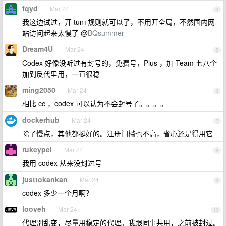
fqyd
Mar 24
4
我这边试过，开 tun+规则就可以了，不用开全局，不然国内网
站访问起来太慢了 @
BQsummer
Dream4U
Mar 24
5
Codex 好像没听过有封号的，免费号，Plus ，加 Team 七八个
加到反代里用，一直很稳
ming2050
Mar 24
6
相比 cc ，codex 可以认为不会封号了。。。。
dockerhub
Mar 24
7
除了慢点，其他都挺好的。注册门槛也不高，省心还是得用它
rukeypei
Mar 24
8
我用 codex 从来没封过号
justtokankan
Mar 24
9
codex 多少一个月啊？
looveh
Mar 24
10
代理别乱变，尽量用稳定的代理。我跟同事共用，之前被封过。