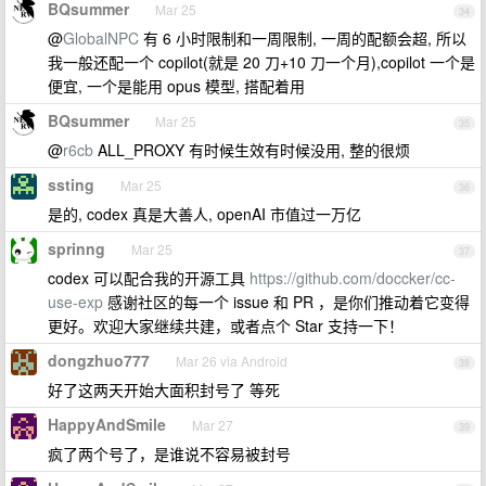
BQsummer
Mar 25
34
@
GlobalNPC
有 6 小时限制和一周限制, 一周的配额会超, 所以
我一般还配一个 copilot(就是 20 刀+10 刀一个月),copilot 一个是
便宜, 一个是能用 opus 模型, 搭配着用
BQsummer
Mar 25
35
@
r6cb
ALL_PROXY 有时候生效有时候没用, 整的很烦
ssting
Mar 25
36
是的, codex 真是大善人, openAI 市值过一万亿
sprinng
Mar 25
37
codex 可以配合我的开源工具
https://github.com/doccker/cc-
use-exp
感谢社区的每一个 issue 和 PR ，是你们推动着它变得
更好。欢迎大家继续共建，或者点个 Star 支持一下！
dongzhuo777
Mar 26 via Android
38
好了这两天开始大面积封号了 等死
HappyAndSmile
Mar 27
39
疯了两个号了，是谁说不容易被封号