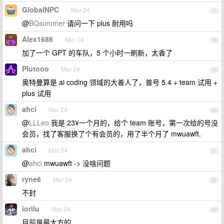
GlobalNPC
Mar 24
17
@
BQsummer
请问一下 plus 耐用吗
Alex1688
Mar 24
18
加了一个 GPT 的车队，5 个小时一刷新，太香了
Plutooo
Mar 24
19
奥特曼算是 ai coding 领域的大善人了，普号 5.4 + team 试用 +
plus 试用
ahci
Mar 24
20
@
LLLeo
我是 23¥一个月的，给个 team 账号，第一次给的号没
会员，找了客服换了个有会员的，用了半个月了 mwuawft.
ahci
Mar 24
21
@
ahci
mwuawft -> 没啥问题
ryne6
Mar 24
22
不封
iorilu
Mar 24
23
目前是最大方的