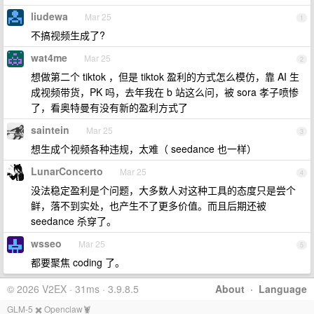
liudewa
Mar 25
1
不搞视频生成了?
wat4me
Mar 25
2
想做第二个 tiktok ，但是 tiktok 盈利的方式怎么模仿，靠 AI 生
成视频带货，PK 吗，去年我在 b 站这么问，被 sora 孝子喷惨
了，看奥特曼有没有新的盈利方式了
saintein
Mar 25
3
想生成个视频各种违规，太难（ seedance 也一样）
LunarConcerto
Mar 25
4
没法稳定盈利是个问题，大多数人对这种工具的态度只是尝个
鲜，落不到实处，也产生不了更多价值。而且后期还被
seedance 杀穿了。
wsseo
Mar 25
5
都要聚焦 coding 了。
© 2026 V2EX · 31ms · 3.9.8.5
About
·
Language
GLM-5 ✖️ Openclaw🦞