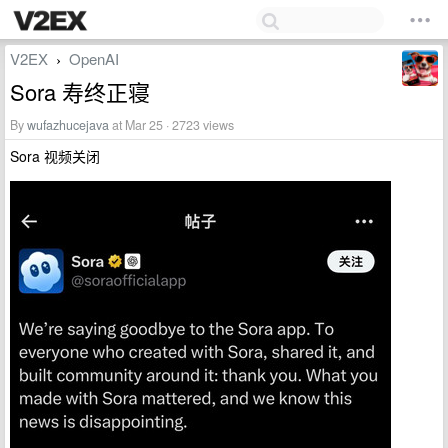
V2EX
OpenAI
›
Sora 寿终正寝
By
wufazhucejava
at Mar 25 · 2723 views
Sora 视频关闭