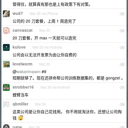
管得住，就算真有那也是上有政策下有对策。
wu67
Mar 25 via iPhone
23
公司的 20 刀套餐，上周 1 周造完了
canvascat
Mar 25
24
20 刀套餐，开 max 一天就可以造完
kulove
Mar 25 via Android
25
公司会以无法开发票为由让你自费的
levelworm
Mar 25
26
@
wakarimasen
#9
短期就够了。现在还拼命帮公司训练数据集的，都是 gongzei 。
strobber16
Mar 26 via Android
27
螳臂当车
qbmiller
Mar 26
28
这类公司是让你自己花钱用。 你不用就淘汰你，还想让公司掏
钱
oatw
Mar 26
29