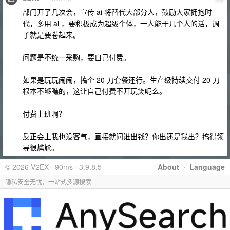
部门开了几次会，宣传 ai 将替代大部分人，鼓励大家拥抱时
代，多用 ai ，要积极成为超级个体，一人能干几个人的活，调
子就是要卷起来。
问题是不统一采购，要自己付费。
如果是玩玩闹闹，搞个 20 刀套餐还行。生产级持续交付 20 刀
根本不够瞧的，这让自己付费不开玩笑呢么。
付费上班啊？
反正会上我也没客气，直接就问谁出钱？你出还是我出？搞得领
导很尴尬。
© 2026 V2EX · 90ms · 3.9.8.5
About
·
Language
隐私安全无忧，一站式多源搜索