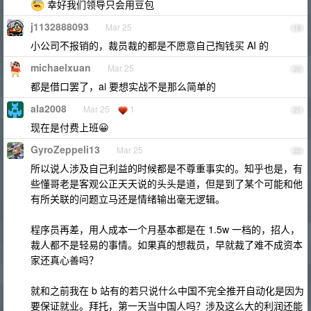
幸好我们领导只会用豆包
j1132888093
Mar 25
19
小公司不报销的，裁员裁的都是不愿意自己掏钱买 AI 的
michaelxuan
Mar 25
20
都是借口罢了，ai 要想实战不是那么简单的
ala2008
Mar 25
1
21
现在是付费上班😀
GyroZeppeli13
Mar 25
22
所以说人涉及自己利益的时候都是不尊重事实的。知乎也是，有
些懂哥老是客观公正天天说的头头是道，但是到了某个可能和他
有所关联的问题立马还是情绪输出毫无逻辑。
程序员再差，用人成本一个月基本都是在 1.5w 一档的，招人，
裁人都不是轻易的事情。如果真的想裁员，早就裁了难不成资本
家还真心善吗？
就和之前我在 b 站有的若只说什么中国不完全推开自动化是因为
要保证就业。拜托，第一天当中国人吗？涉及这么大的利润还能