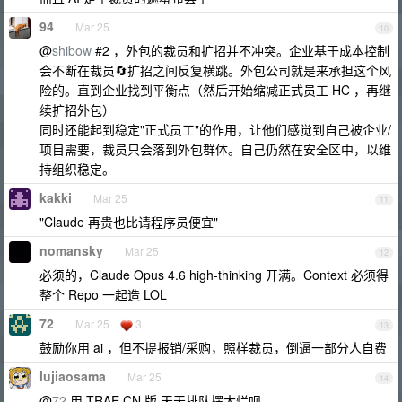
94
Mar 25
10
@
shibow
#2 ，外包的裁员和扩招并不冲突。企业基于成本控制
会不断在裁员🔄扩招之间反复横跳。外包公司就是来承担这个风
险的。直到企业找到平衡点（然后开始缩减正式员工 HC ，再继
续扩招外包）
同时还能起到稳定"正式员工"的作用，让他们感觉到自己被企业/
项目需要，裁员只会落到外包群体。自己仍然在安全区中，以维
持组织稳定。
kakki
Mar 25
11
"Claude 再贵也比请程序员便宜"
nomansky
Mar 25
12
必须的，Claude Opus 4.6 high-thinking 开满。Context 必须得
整个 Repo 一起造 LOL
72
Mar 25
3
13
鼓励你用 ai ，但不提报销/采购，照样裁员，倒逼一部分人自费
lujiaosama
Mar 25
14
@
72
用 TRAE CN 版,天天排队摆大烂呗.