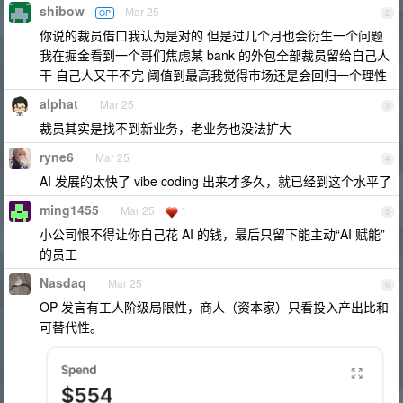
shibow
Mar 25
OP
2
你说的裁员借口我认为是对的 但是过几个月也会衍生一个问题
我在掘金看到一个哥们焦虑某 bank 的外包全部裁员留给自己人
干 自己人又干不完 阈值到最高我觉得市场还是会回归一个理性
alphat
Mar 25
3
裁员其实是找不到新业务，老业务也没法扩大
ryne6
Mar 25
4
AI 发展的太快了 vibe coding 出来才多久，就已经到这个水平了
ming1455
Mar 25
1
5
小公司恨不得让你自己花 AI 的钱，最后只留下能主动“AI 赋能”
的员工
Nasdaq
Mar 25
6
OP 发言有工人阶级局限性，商人（资本家）只看投入产出比和
可替代性。