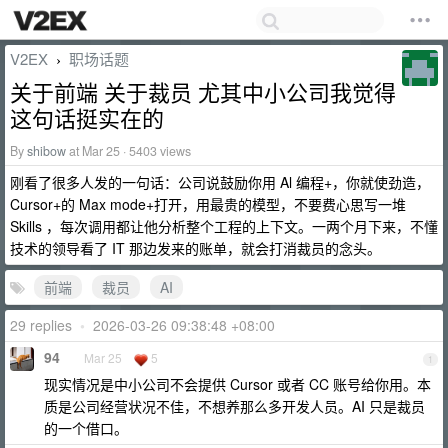
V2EX
职场话题
›
关于前端 关于裁员 尤其中小公司我觉得
这句话挺实在的
By
shibow
at Mar 25 · 5403 views
刚看了很多人发的一句话：公司说鼓励你用 Al 编程+，你就使劲造，
Cursor+的 Max mode+打开，用最贵的模型，不要费心思写一堆
Skills ，每次调用都让他分析整个工程的上下文。一两个月下来，不懂
技术的领导看了 IT 那边发来的账单，就会打消裁员的念头。
前端
裁员
AI
29 replies
•
2026-03-26 09:38:48 +08:00
94
Mar 25
5
1
现实情况是中小公司不会提供 Cursor 或者 CC 账号给你用。本
质是公司经营状况不佳，不想养那么多开发人员。AI 只是裁员
的一个借口。