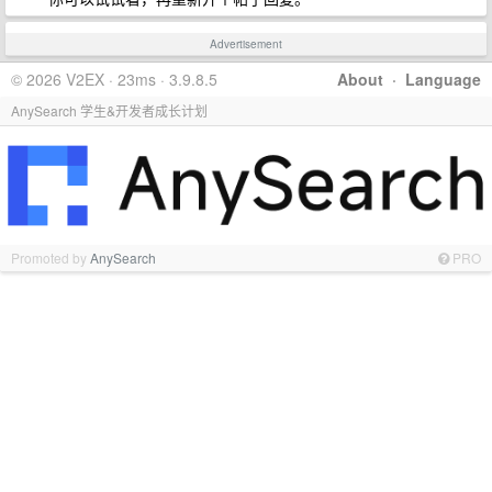
Advertisement
© 2026 V2EX · 23ms · 3.9.8.5
About
·
Language
AnySearch 学生&开发者成长计划
Promoted by
AnySearch
PRO