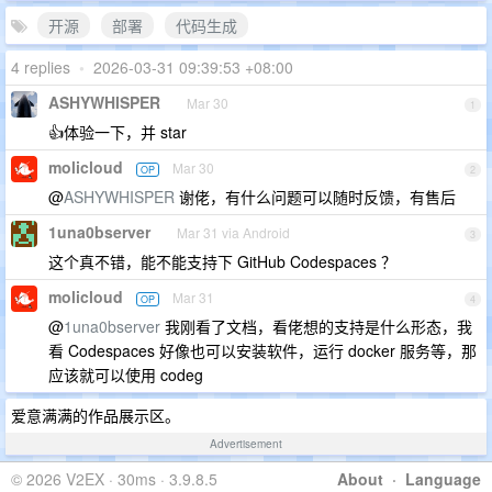
开源
部署
代码生成
4 replies
•
2026-03-31 09:39:53 +08:00
ASHYWHISPER
Mar 30
1
👍体验一下，并 star
molicloud
Mar 30
OP
2
@
ASHYWHISPER
谢佬，有什么问题可以随时反馈，有售后
1una0bserver
Mar 31 via Android
3
这个真不错，能不能支持下 GitHub Codespaces ？
molicloud
Mar 31
OP
4
@
1una0bserver
我刚看了文档，看佬想的支持是什么形态，我
看 Codespaces 好像也可以安装软件，运行 docker 服务等，那
应该就可以使用 codeg
爱意满满的作品展示区。
Advertisement
© 2026 V2EX · 30ms · 3.9.8.5
About
·
Language