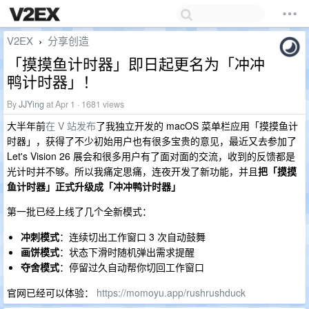
V2EX
分享创造
›
「摸摸鱼计时器」即日起更名为「冲冲
鸭计时器」！
By
JJYing
at Apr 1 · 1681 views
大半年前
在 V 站发布
了我独立开发的 macOS 菜单栏应用「摸摸鱼计
时器」，获得了不少初始用户也有很多宝贵的意见，最近又去参加了
Let's Vision 26 展会和很多用户有了面对面的交流，收到的反馈都是
光计时并不够。所以我痛定思痛，连夜开发了新功能，并且
把「摸摸
鱼计时器」正式升级成「冲冲鸭计时器」
第一批已经上线了几个全新模式：
冲刺模式
：连续切出工作窗口 3 次自动鼓舞
画饼模式
：状态下滑时随机弹出需求提醒
夺舍模式
：停留过久自动帮你切回工作窗口
官网已经可以体验：
https://momoyu.app/rushrushduck