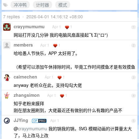
冲冲鸭
计时器
模式
7 replies
•
2026-04-01 14:16:12 +08:00
crayymumumu
Apr 1
1
1
网站打开没几分钟 我的电脑风扇直接起飞 Σ(°ロ°)
members
Apr 1
1
2
哈哈愚人节快乐，APP 太好用了。
（希望可以添加午休排除时间，毕竟工作时间摸鱼才是有效摸鱼
cairnechen
Apr 1
1
3
anyway 老听众在此，支持勾勾大佬
zhangsimon
Apr 1
1
4
知乎老粉来膜拜
刚在朋友圈刷到，大佬最近还有做别的什么有趣的产品不
JJYing
Apr 1
OP
PRO
5
@
crayymumumu
我的锅我的锅，SVG 模糊动画的计算量太大
了，马上改马上改