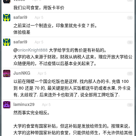
我们公司食堂，用饭卡半价
safari9
Apr 5
15
之前呆过一个制造业，印象里就充卡变 7 折。
体验极差
safari9
Apr 5
16
@
onionKnight888
大学给学生的售价是有补贴的。
大学的收入来源于财政，财政从纳税人这来，理应开放大学给公
众随便用的，不过疫情以后基本全关起来了。
JunNKG
Apr 5
17
以前在隔壁一个国企吃饭也是这样, 找内部人办的卡, 充值 100
到 80 还是 70 的, 最关键是别人买饭都送牛奶或者水果, 外卡没
有, 太歧视了. 后来连外卡也取消了, 说全部用工牌吃饭了.
laminux29
Apr 5
18
然而事实完全相反。
大学的食堂有国家补贴，但这补贴是发放给师生的。按理来说，
大学的这种带国家补贴的食堂，只能供给师生，不允许供给其他