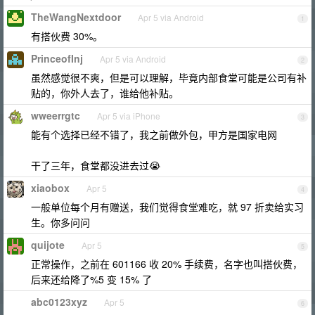
TheWangNextdoor
Apr 5 via Android
1
有搭伙费 30%。
PrinceofInj
Apr 5 via Android
2
虽然感觉很不爽，但是可以理解，毕竟内部食堂可能是公司有补
贴的，你外人去了，谁给他补贴。
wweerrgtc
Apr 5 via iPhone
3
能有个选择已经不错了，我之前做外包，甲方是国家电网
干了三年，食堂都没进去过😭
xiaobox
Apr 5
4
一般单位每个月有赠送，我们觉得食堂难吃，就 97 折卖给实习
生。你多问问
quijote
Apr 5
5
正常操作，之前在 601166 收 20% 手续费，名字也叫搭伙费，
后来还给降了%5 变 15% 了
abc0123xyz
Apr 5
6