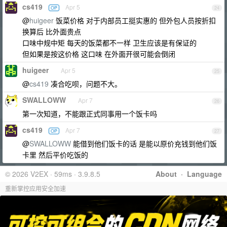
cs419
Apr 5
OP
24
@
huigeer
饭菜价格 对于内部员工挺实惠的 但外包人员按折扣
换算后 比外面贵点
口味中规中矩 每天的饭菜都不一样 卫生应该是有保证的
但如果是按这价格 这口味 在外面开很可能会倒闭
huigeer
Apr 5
25
@
cs419
凑合吃呗，问题不大。
SWALLOWW
Apr 7
26
第一次知道，不能跟正式同事用一个饭卡吗
cs419
Apr 7
OP
27
@
SWALLOWW
能借到他们饭卡的话 是能以原价充钱到他们饭
卡里 然后平价吃饭的
© 2026 V2EX · 59ms · 3.9.8.5
About
·
Language
重新掌控应用安全加速