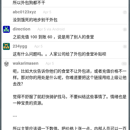
所以外包狗都不干
abc0123xyz
Apr 5
7
没到饿死的地步别干外包
direction
Apr 5 via Android
8
之前充值 100 到账 60 ，说是用了别人的食堂
234ygg
Apr 5
9
这有什么问题吗。。人家公司给了外包的食堂补贴呗
wakarimasen
Apr 5
10
呃，比如大伙告诉你他们的食堂不让外包进，或者充值价格不一
样。那对你的用处是什么呢，你难道要把这个链接甩给上级让他
去改？
觉得不舒服了就赶快骑驴找马，不要纠结这些事情了。情绪也是
一种宝贵的资源。
---
所以主管应该调一下数值。把价格上涨一点，内部人员可以一百