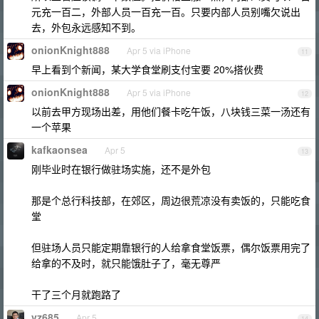
元充一百二，外部人员一百充一百。只要内部人员别嘴欠说出
去，外包永远感知不到。
onionKnight888
Apr 5 via iPhone
11
早上看到个新闻，某大学食堂刷支付宝要 20%搭伙费
onionKnight888
Apr 5 via iPhone
12
以前去甲方现场出差，用他们餐卡吃午饭，八块钱三菜一汤还有
一个苹果
kafkaonsea
Apr 5
13
刚毕业时在银行做驻场实施，还不是外包
那是个总行科技部，在郊区，周边很荒凉没有卖饭的，只能吃食
堂
但驻场人员只能定期靠银行的人给拿食堂饭票，偶尔饭票用完了
给拿的不及时，就只能饿肚子了，毫无尊严
干了三个月就跑路了
vz685
Apr 5
14