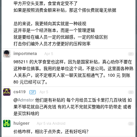
甲方开空头支票，食堂肯定受不了
如果是按照消费金额来补贴，那这个搭伙费就毫无依据
总的来说，我更倾向其实就是一种歧视
这并非是一个经济账本，而是一个管理逻辑
就是要给在编人员一定的优越感，一定的阶级区别
打击你们编外人员才方便更好的压榨效率
importmeta
Apr 5
21
985211 的大学食堂也这样，因为是国家补贴，真心劝你不要在
这种单位搞事。我用的是单位这个词，不是公司。这里面各种熟
人关系户，说不定哪天人家一聊天就互相通气了。100 元 到账
80 元已经可以了。
cs419
Apr 5
OP
22
@
Admstor
他们是有补贴的 每个月给员工饭卡里打几百块钱 如
果不够花就自己再充钱 有的人花不完就买整箱的牛奶带走 或者
是买饮料啥的
huigeer
Apr 5 via Android
23
价格咋样，相比于点外卖，还有好吃吗？