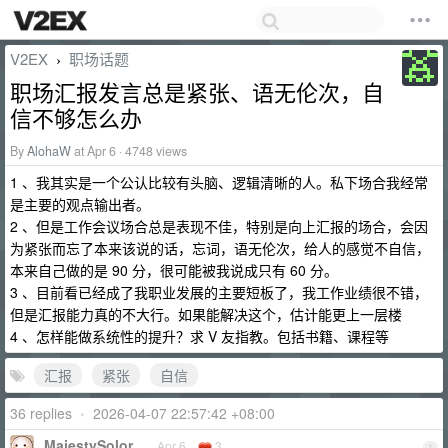
V2EX
职场话题
›
职场汇报发言总是紧张、语无伦次，自
信不够怎么办
By
AlohaW
at Apr 6 · 4748 views
1 、我其实是一个公认比较有头脑、逻辑清晰的人。私下场合我经常
是主要的观点输出者。
2 、但是工作会议场合总是表现不佳，特别是向上汇报的场合，会因
为紧张而忘了本来该说的话，忘词，语无伦次，给人的感觉不自信，
本来自己做的是 90 分，很可能被我说成只有 60 分。
3 、目前看已经成了我职业发展的主要短板了，我工作业绩很不错，
但是汇报能力真的不大行。如果能解决这个，估计能更上一层楼
4 、怎样能做系统性的提升？求 V 友指教。包括书籍、课程等
汇报
紧张
自信
36 replies
•
2026-04-07 22:57:42 +08:00
MajestySolor
Apr 6
3
1