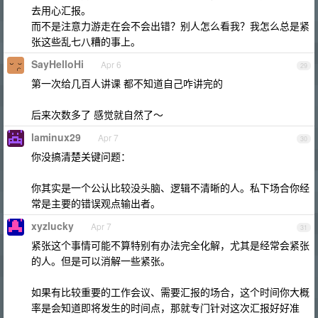
去用心汇报。
而不是注意力游走在会不会出错？别人怎么看我？我怎么总是紧
张这些乱七八糟的事上。
SayHelloHi
Apr 6
29
第一次给几百人讲课 都不知道自己咋讲完的
后来次数多了 感觉就自然了～
laminux29
Apr 7
30
你没搞清楚关键问题：
你其实是一个公认比较没头脑、逻辑不清晰的人。私下场合你经
常是主要的错误观点输出者。
xyzlucky
Apr 7
31
紧张这个事情可能不算特别有办法完全化解，尤其是经常会紧张
的人。但是可以消解一些紧张。
如果有比较重要的工作会议、需要汇报的场合，这个时间你大概
率是会知道即将发生的时间点，那就专门针对这次汇报好好准