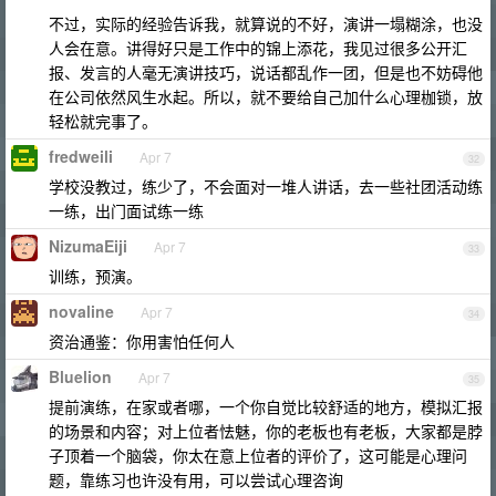
不过，实际的经验告诉我，就算说的不好，演讲一塌糊涂，也没
人会在意。讲得好只是工作中的锦上添花，我见过很多公开汇
报、发言的人毫无演讲技巧，说话都乱作一团，但是也不妨碍他
在公司依然风生水起。所以，就不要给自己加什么心理枷锁，放
轻松就完事了。
fredweili
Apr 7
32
学校没教过，练少了，不会面对一堆人讲话，去一些社团活动练
一练，出门面试练一练
NizumaEiji
Apr 7
33
训练，预演。
novaline
Apr 7
34
资治通鉴：你用害怕任何人
Bluelion
Apr 7
35
提前演练，在家或者哪，一个你自觉比较舒适的地方，模拟汇报
的场景和内容；对上位者怯魅，你的老板也有老板，大家都是脖
子顶着一个脑袋，你太在意上位者的评价了，这可能是心理问
题，靠练习也许没有用，可以尝试心理咨询