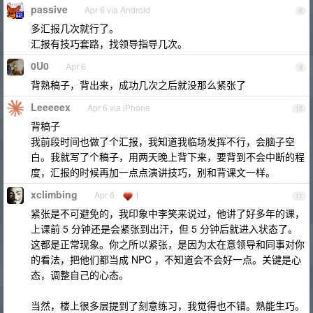
passive
Apr 6 via Android
8
多汇报几次就行了。
汇报有技巧套路，找领导指导几次。
0U0
Apr 6
9
背熟稿子，背出来，成功几次之后就没那么紧张了
Leeeeex
Apr 6 via iPhone
10
背稿子
我前段时间也做了个汇报，我知道我临场发挥不行，会脑子空
白。我就写了个稿子，用两天晚上背下来，要背到不会中断的程
度，汇报的时候再加一点点演讲技巧，别和背课文一样。
xclimbing
Apr 6
1
11
紧张是不可避免的，我印象中李笑来说过，他讲了好多年的课，
上课前 5 分钟还是会紧张到出汗，但 5 分钟后就进入状态了。
这都是正常现象。你之所以紧张，是因为太在意领导和同事对你
的看法，把他们都当成 NPC ，不知道会不会好一点。关键是心
态，调整自己的心态。
当然，楼上很多层提到了刻意练习，我觉得也不错。熟能生巧。