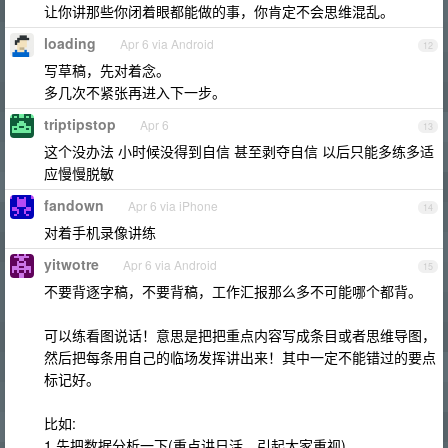
让你讲那些你闭着眼都能做的事，你肯定不会思维混乱。
loading
Apr 6 via Android
12
写草稿，先对着念。
多几次不紧张再进入下一步。
triptipstop
Apr 6
13
这个没办法 小时候没得到自信 甚至剥夺自信 以后只能多练多适
应慢慢脱敏
fandown
Apr 6 via iPhone
14
对着手机录像讲练
yitwotre
Apr 6 via Android
15
不要背逐字稿，不要背稿，工作汇报那么多不可能哪个都背。
可以练看图说话！意思是把把重点内容写成条目或者思维导图，
然后把每条用自己的临场发挥讲出来！其中一定不能错过的要点
标记好。
比如:
1 先把数据分析一下(重点讲日活，引起大家重视)