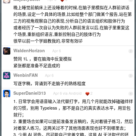
晚上睡觉前躺床上还没睡着的时候,在脑子里模拟在人群前讲话
的场景,设定一个具体的场景,比如给整个部门做某个报告,站在第
三方的视角观察自己的表现,分析自己的语言组织和肢体行为
或者经历了一次自认为失败的人群前发言以后,在脑子里重复这
个场景,重新组织语言,重新控制自己的肢体行为
很早以前一个学姐教我的,非常有效🤣
WaldenHorizon
Apr 6
2
赞同 1L ，要在脑海中反复模拟
紧张都是准备不足造成的
WenbinFAN
Apr 6
3
写逐字稿，背诵到不走脑子的熟练程度
SuperDaniel313
Apr 6 via Android
2
4
1. 日常学会用语音输入法代替打字，用几个月就能改掉磕磕绊绊
的习惯，别用 Typeless ，那不是自己的真实表达水平，用豆包
就行；
2. 重要场合如果可以提前准备发言稿的，先对着镜子练习，然后
对着家人练习，这两关过不了其他场面表现也好不到哪里去；
3. 少用 AI 润色，尽可能自己完善文稿，这是 AI 无法取代的环