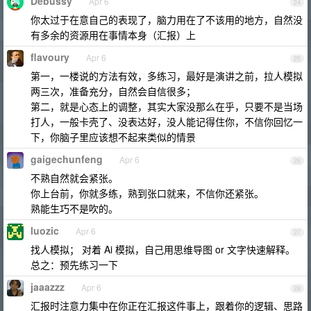
Debussy
Apr 6
24
你太过于在意自己的表现了，脑力用在了不该用的地方，自然没
有多余的资源用在事情本身（汇报）上
flavoury
Apr 6
25
第一，一楼说的方法有效，多练习，最好是演讲之前，拉人模拟
两三次，准备充分，自然会自信很多；
第二，就是心态上的调整，其实大家没那么在乎，只要不是当场
打人，一般卡壳了、没表达好，没人能记得住你，不信你回忆一
下，你脑子里应该想不起来类似的情景
gaigechunfeng
Apr 6
26
不熟自然就会紧张。
你上台前，你就多练，熟到张口就来，不信你还紧张。
熟能生巧不是吹的。
luozic
Apr 6
27
找人模拟； 对着 Ai 模拟，自己用思维导图 or 文字快速解释。
总之：预先练习一下
jaaazzz
Apr 6
28
汇报时注意力集中在你正在汇报这件事上，跟着你的逻辑、思路