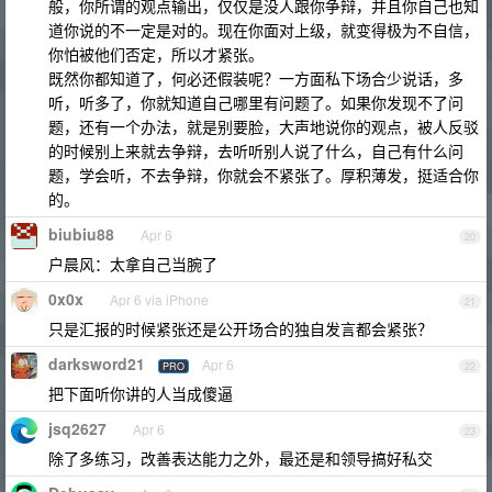
般，你所谓的观点输出，仅仅是没人跟你争辩，并且你自己也知
道你说的不一定是对的。现在你面对上级，就变得极为不自信，
你怕被他们否定，所以才紧张。
既然你都知道了，何必还假装呢？一方面私下场合少说话，多
听，听多了，你就知道自己哪里有问题了。如果你发现不了问
题，还有一个办法，就是别要脸，大声地说你的观点，被人反驳
的时候别上来就去争辩，去听听别人说了什么，自己有什么问
题，学会听，不去争辩，你就会不紧张了。厚积薄发，挺适合你
的。
biubiu88
Apr 6
20
户晨风：太拿自己当腕了
0x0x
Apr 6 via iPhone
21
只是汇报的时候紧张还是公开场合的独自发言都会紧张？
darksword21
Apr 6
PRO
22
把下面听你讲的人当成傻逼
jsq2627
Apr 6
23
除了多练习，改善表达能力之外，最还是和领导搞好私交