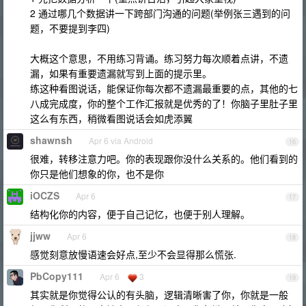
2 通过哪几个数据讲一下跨部门沟通的问题(举例张三遇到的问
题，不要提到李四)
大概这个意思，不用练习背诵。练习努力每次顺着点讲，不遗
漏，如果有重要遗漏就写到上面的提示里。
练这种看图说话，能保证你每次都不遗漏最重要的点，其他的七
八成完成度，你的整个工作汇报就是优秀的了！你脑子里肚子里
这么有东西，稍微看图说话会如虎添翼
shawnsh
Apr 6 via Android
16
很难，转移注意力吧。你的表现跟你没什么关系的。他们看到的
你只是他们想象的你，也不是你
iOCZS
Apr 6
17
结构化你的内容，便于自己记忆，也便于别人理解。
jjww
Apr 6
18
感觉刻意放慢语速会好点,至少不会显得那么慌张.
PbCopy111
Apr 6
3
19
其实就是你觉得公认的有头脑，逻辑清晰害了你，你就是一般