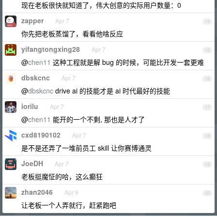
现在老板很快就知道了，伟大创意的实际用户数量：0
zapper
Apr 7
14
你先把老板蒸馏了，看看他啥反应
yifangtongxing28
Apr 7
15
@
chen11
这种工程就是解 bug 的时候，可能比开发一套更难
dbskcnc
Apr 7
16
@
dbskcnc
drive ai 的技能才是 ai 时代最好的技能
iorilu
Apr 7
17
@
chen11
能开的一个不剩, 那也是人才了
cxd8190102
Apr 7
18
是不是还弄了一堆前员工 skill 让你赛博通灵
JoeDH
Apr 7
19
老板挺魔怔的哈，这么癫狂
zhan2046
Apr 9
20
让老板一个人弄就行，赶紧跑吧