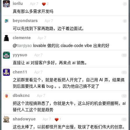
iorilu
Apr 7
2
7
真有那么多需求开发吗
beyondstars
Apr 7
8
可以先找到下家再跑路，边干着边面试。
clemente
Apr 7
9
@
tianjiyao
lovable 做的比 claude-code vibe 出来的好
yyysuo
Apr 7
10
直接让 ai 对接客户多好，再来点 ai 销售。
chen11
Apr 7
11
之前群里看见个，就是老板把人开完了，自己用 AI 弄，结果搞
到后面要找人来看 bug 。。因为他自己搞不定了
dbskcnc
Apr 7
12
把这个流程搞熟悉了，你就是大牛，这么好的机会要把握啊，ai
替代人工这个就是趋势
shadowyue
Apr 7
1
13
这也太棒了，以前都怪开发产出慢，耽误了老板们伟大的创意。