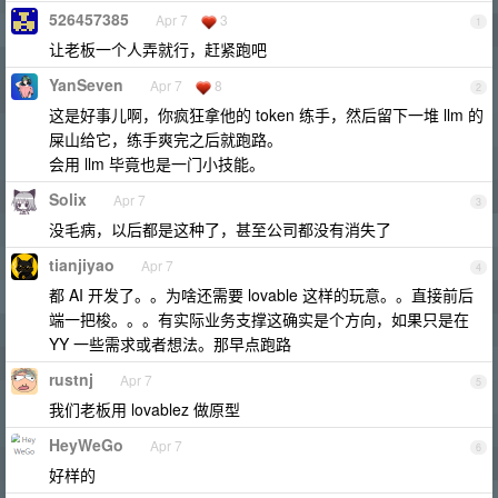
526457385
Apr 7
3
1
让老板一个人弄就行，赶紧跑吧
YanSeven
Apr 7
8
2
这是好事儿啊，你疯狂拿他的 token 练手，然后留下一堆 llm 的
屎山给它，练手爽完之后就跑路。
会用 llm 毕竟也是一门小技能。
Solix
Apr 7
3
没毛病，以后都是这种了，甚至公司都没有消失了
tianjiyao
Apr 7
4
都 AI 开发了。。为啥还需要 lovable 这样的玩意。。直接前后
端一把梭。。。有实际业务支撑这确实是个方向，如果只是在
YY 一些需求或者想法。那早点跑路
rustnj
Apr 7
5
我们老板用 lovablez 做原型
HeyWeGo
Apr 7
6
好样的